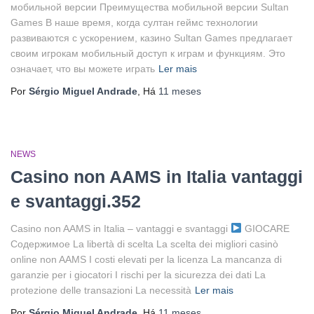
мобильной версии Преимущества мобильной версии Sultan
Games В наше время, когда султан геймс технологии
развиваются с ускорением, казино Sultan Games предлагает
своим игрокам мобильный доступ к играм и функциям. Это
означает, что вы можете играть
Ler mais
Por
Sérgio Miguel Andrade
, Há
11 meses
NEWS
Casino non AAMS in Italia vantaggi
e svantaggi.352
Casino non AAMS in Italia – vantaggi e svantaggi
GIOCARE
Содержимое La libertà di scelta La scelta dei migliori casinò
online non AAMS I costi elevati per la licenza La mancanza di
garanzie per i giocatori I rischi per la sicurezza dei dati La
protezione delle transazioni La necessità
Ler mais
Por
Sérgio Miguel Andrade
, Há
11 meses