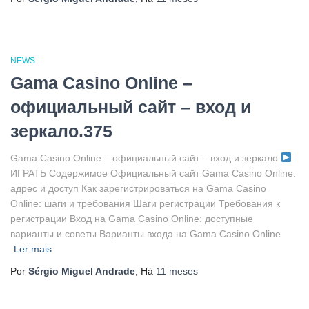
NEWS
Gama Casino Online –
официальный сайт – вход и
зеркало.375
Gama Casino Online – официальный сайт – вход и зеркало
ИГРАТЬ Содержимое Официальный сайт Gama Casino Online:
адрес и доступ Как зарегистрироваться на Gama Casino
Online: шаги и требования Шаги регистрации Требования к
регистрации Вход на Gama Casino Online: доступные
варианты и советы Варианты входа на Gama Casino Online
Ler mais
Por
Sérgio Miguel Andrade
, Há
11 meses