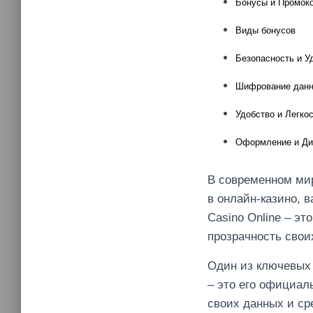
Бонусы и Промоко
Виды бонусов
Безопасность и У
Шифрование дан
Удобство и Легко
Оформление и Диз
В современном мир
в онлайн-казино, 
Casino Online – эт
прозрачность своих
Один из ключевых 
– это его официал
своих данных и ср