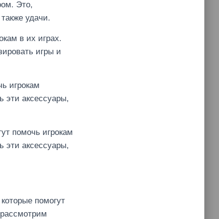
ом. Это,
 также удачи.
кам в их играх.
зировать игры и
чь игрокам
ь эти аксессуары,
гут помочь игрокам
ь эти аксессуары,
 которые помогут
ы рассмотрим