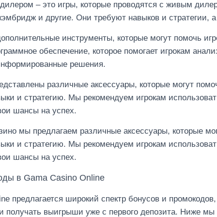
дилером – это игры, которые проводятся с живым дилер
кэмбридж и другие. Они требуют навыков и стратегии, а
дополнительные инструменты, которые могут помочь игро
ограммное обеспечение, которое помогает игрокам анали
информированные решения.
едставлены различные аксессуары, которые могут помо
ыки и стратегию. Мы рекомендуем игрокам использоват
ои шансы на успех.
зино мы предлагаем различные аксессуары, которые мо
ыки и стратегию. Мы рекомендуем игрокам использоват
ои шансы на успех.
ды в Gama Casino Online
ine предлагается широкий спектр бонусов и промокодов,
 и получать выигрыши уже с первого депозита. Ниже м