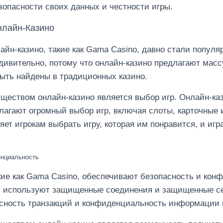
зопасности своих данных и честности игры.
лайн-Казино
йн-казино, такие как Gama Casino, давно стали попул
 удивительно, потому что онлайн-казино предлагают мас
быть найдены в традиционных казино.
еством онлайн-казино является выбор игр. Онлайн-кази
лагают огромный выбор игр, включая слоты, карточные и
яет игрокам выбрать игру, которая им понравится, и игра
енциальность
кие как Gama Casino, обеспечивают безопасность и кон
ни используют защищенные соединения и защищенные с
сность транзакций и конфиденциальность информации 