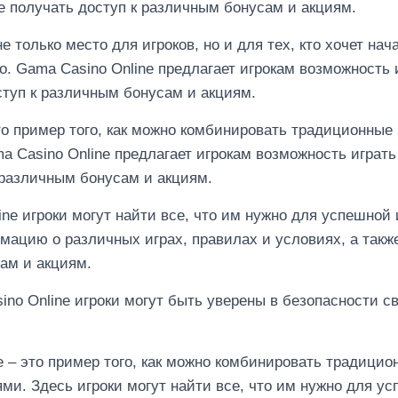
же получать доступ к различным бонусам и акциям.
не только место для игроков, но и для тех, кто хочет нач
. Gama Casino Online предлагает игрокам возможность и
ступ к различным бонусам и акциям.
о пример того, как можно комбинировать традиционные
 Casino Online предлагает игрокам возможность играть 
 различным бонусам и акциям.
ine игроки могут найти все, что им нужно для успешной 
мацию о различных играх, правилах и условиях, а такж
ам и акциям.
ino Online игроки могут быть уверены в безопасности с
e – это пример того, как можно комбинировать традицио
ми. Здесь игроки могут найти все, что им нужно для ус