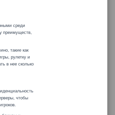
ярными среди
су преимуществ,
но, такие как
гры, рулетку и
ть в нее сколько
фиденциальность
ерверы, чтобы
игроков.