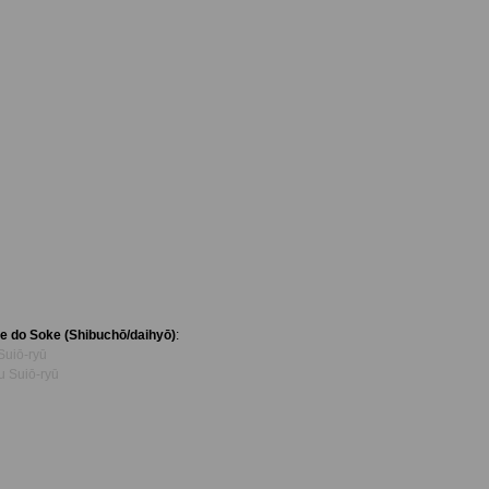
e do Soke (Shibuchō/daihyō)
:
Suiō-ryū
 Suiō-ryū