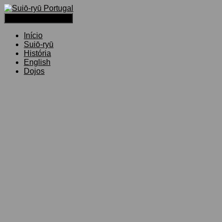
Alternar a navegação
Início
Suiō-ryū
História
English
Dojos