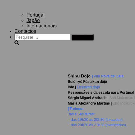
Portugal
Japão
Internacionais
Contactos
Pesquisar
por:
Shibu D
ōjō
|
Vila Nova de Gaia
Suiō-ryū Fūsuikan dōjō
Info |
Fūsuikan dōjō
Responsáveis da escola para Portugal 
Sérgio Miguel Andrade
|
Shō Mokuroku 
Maria Alexandra Martins
|
Shō Mokuroku
| Treinos:
3as e 5as feiras:
– das 19h30 às 20h30 (Iniciados);
– das 20h30 às 21h30 (avançados).