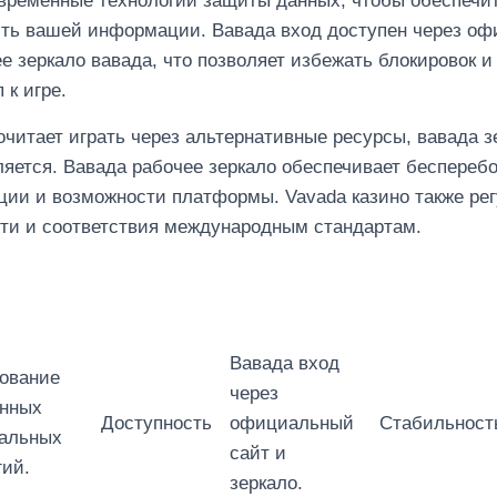
временные технологии защиты данных, чтобы обеспечи
ть вашей информации. Вавада вход доступен через офи
ее зеркало вавада, что позволяет избежать блокировок и
 к игре.
очитает играть через альтернативные ресурсы, вавада з
ляется. Вавада рабочее зеркало обеспечивает бесперебо
ции и возможности платформы. Vavada казино также ре
ти и соответствия международным стандартам.
Вавада вход
ование
через
нных
Доступность
официальный
Стабильност
альных
сайт и
гий.
зеркало.