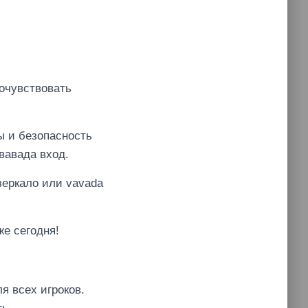
очувствовать
ы и безопасность
вавада вход.
зеркало или vavada
е сегодня!
я всех игроков.