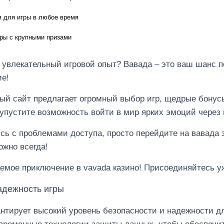
 для игры в любое время
ры с крупными призами
увлекательный игровой опыт? Вавада – это ваш шанс п
ие!
й сайт предлагает огромный выбор игр, щедрые бонус
упустите возможность войти в мир ярких эмоций через 
сь с проблемами доступа, просто перейдите на вавада 
ожно всегда!
емое приключение в vavada казино! Присоединяйтесь уж
адежность игры
антирует высокий уровень безопасности и надежности дл