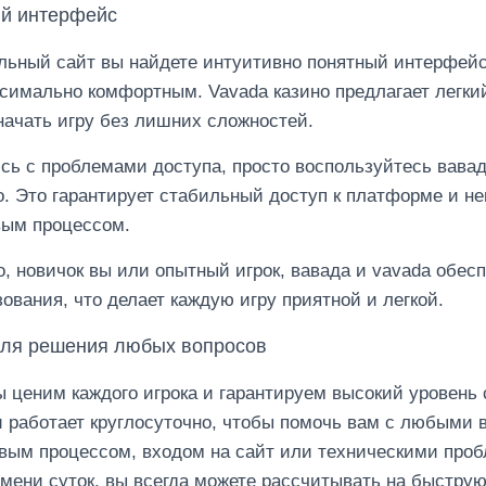
ый интерфейс
ьный сайт вы найдете интуитивно понятный интерфейс
симально комфортным. Vavada казино предлагает легкий
начать игру без лишних сложностей.
сь с проблемами доступа, просто воспользуйтесь вавад
о. Это гарантирует стабильный доступ к платформе и н
вым процессом.
о, новичок вы или опытный игрок, вавада и vavada обес
ования, что делает каждую игру приятной и легкой.
для решения любых вопросов
ы ценим каждого игрока и гарантируем высокий уровень
 работает круглосуточно, чтобы помочь вам с любыми 
вым процессом, входом на сайт или техническими про
мени суток, вы всегда можете рассчитывать на быструю