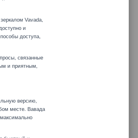
 зеркалом Vavada,
доступно и
способы доступа,
опросы, связанные
ым и приятным,
ильную версию,
бом месте. Вавада
ы максимально