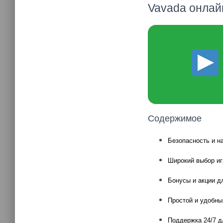
Vavada онлай
Содержимое
Безопасность и н
Широкий выбор иг
Бонусы и акции д
Простой и удобны
Поддержка 24/7 