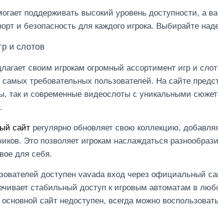
могает поддерживать высокий уровень доступности, а ва
орт и безопасность для каждого игрока. Выбирайте над
р и слотов
длагает своим игрокам огромный ассортимент игр и слот
 самых требовательных пользователей. На сайте предс
ы, так и современные видеослоты с уникальными сюже
.
ый сайт
регулярно обновляет свою коллекцию, добавляя
иков. Это позволяет игрокам наслаждаться разнообрази
вое для себя.
зователей доступен vavada вход через официальный са
печивает стабильный доступ к игровым автоматам в люб
 основной сайт недоступен, всегда можно воспользоват