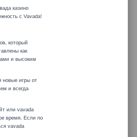
вада казино
ежность с Vavada!
ов, который
тавлены как
тами и высоким
 новые игры от
ем и всегда
йт или vavada
ое время. Если по
ься vavada