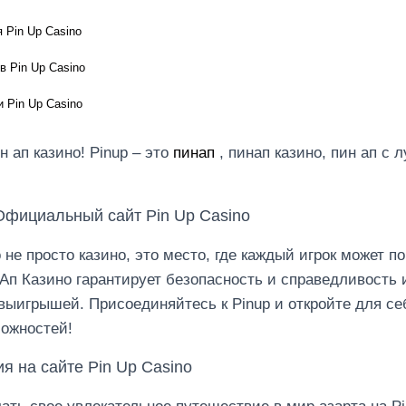
 Pin Up Casino
в Pin Up Casino
 Pin Up Casino
н ап казино! Pinup – это
пинап
, пинап казино, пин ап с
Официальный сайт Pin Up Casino
о не просто казино, это место, где каждый игрок может п
Ап Казино гарантирует безопасность и справедливость и
ыигрышей. Присоединяйтесь к Pinup и откройте для се
можностей!
я на сайте Pin Up Casino