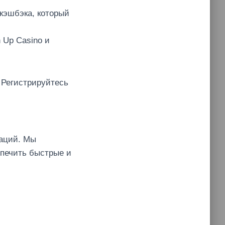
 кэшбэка, который
 Up Casino и
 Регистрируйтесь
раций. Мы
печить быстрые и