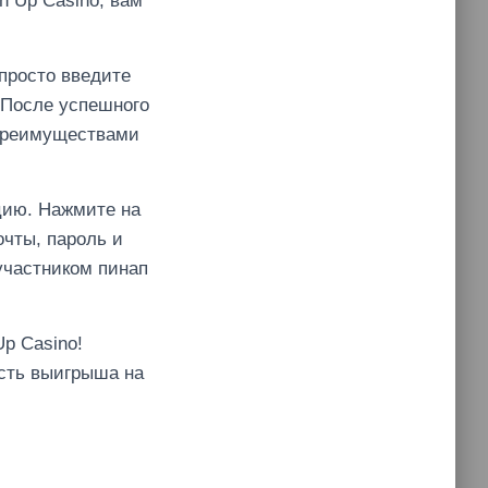
n Up Casino, вам
просто введите
 После успешного
 преимуществами
цию. Нажмите на
очты, пароль и
участником пинап
p Casino!
сть выигрыша на