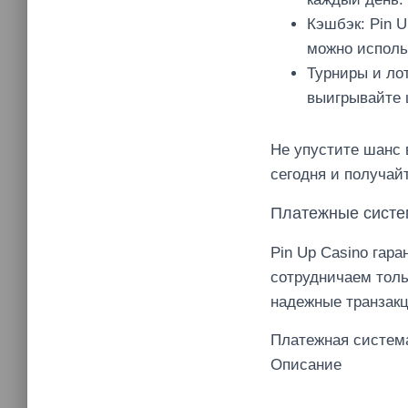
Кэшбэк: Pin U
можно исполь
Турниры и лот
выигрывайте 
Не упустите шанс 
сегодня и получай
Платежные систе
Pin Up Casino гар
сотрудничаем тол
надежные транзакц
Платежная систем
Описание