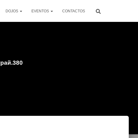
DOJOS
EVENTOS
CONTACTOS
грай.380