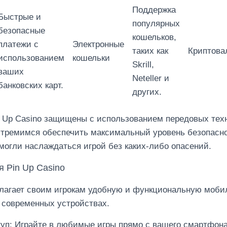
Поддержка
Быстрые и
популярных
безопасные
кошельков,
платежи с
Электронные
таких как
Криптов
использованием
кошельки
Skrill,
ваших
Neteller и
банковских карт.
других.
 Up Casino защищены с использованием передовых тех
тремимся обеспечить максимальный уровень безопасно
 могли наслаждаться игрой без каких-либо опасений.
 Pin Up Casino
длагает своим игрокам удобную и функциональную моб
 современных устройствах.
уп: Играйте в любимые игры прямо с вашего смартфона