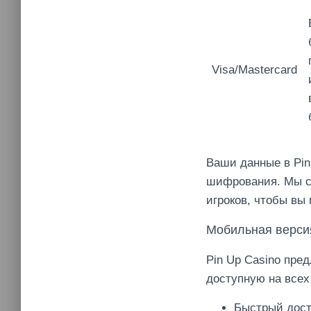
Visa/Mastercard
Ваши данные в Pin
шифрования. Мы с
игроков, чтобы вы
Мобильная версия
Pin Up Casino пре
доступную на всех
Быстрый дост