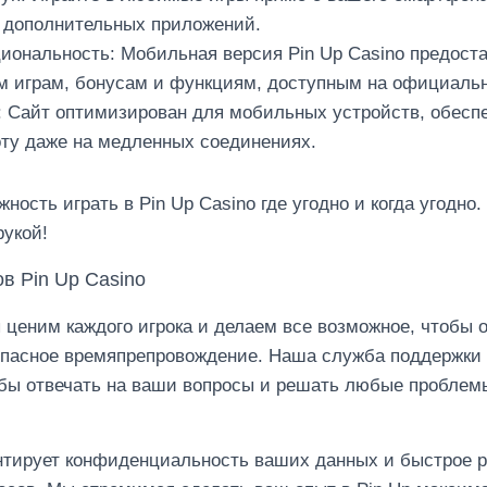
 дополнительных приложений.
иональность: Мобильная версия Pin Up Casino предост
ем играм, бонусам и функциям, доступным на официаль
 Сайт оптимизирован для мобильных устройств, обесп
ту даже на медленных соединениях.
ность играть в Pin Up Casino где угодно и когда угодн
рукой!
в Pin Up Casino
ы ценим каждого игрока и делаем все возможное, чтобы 
опасное времяпрепровождение. Наша служба поддержки 
обы отвечать на ваши вопросы и решать любые проблемы
антирует конфиденциальность ваших данных и быстрое