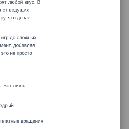
рят любой вкус. В
и от ведущих
ру, что делает
 игр до сложных
имент, добавляя
 это не просто
в. Вот лишь
щедрый
сплатные вращения