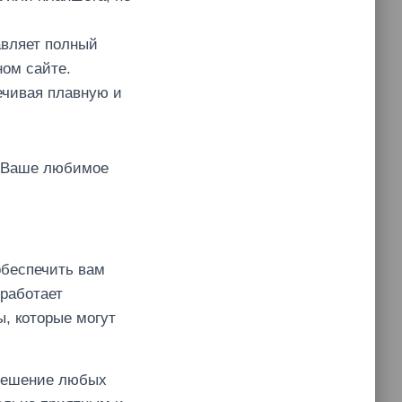
авляет полный
ном сайте.
ечивая плавную и
о. Ваше любимое
обеспечить вам
работает
, которые могут
 решение любых