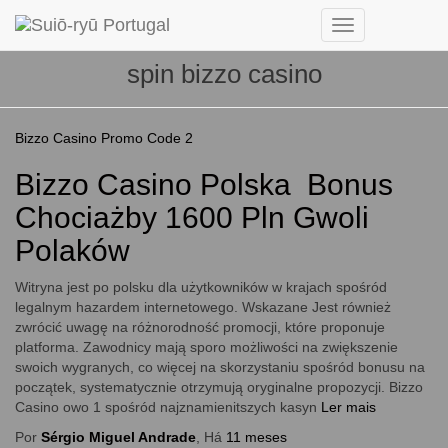
Alternar
a
spin bizzo casino
navegação
Bizzo Casino Promo Code 2
Bizzo Casino Polska ️ Bonus
Chociażby 1600 Pln Gwoli
Polaków
Witryna jest po polsku dla użytkowników w krajach spośród
legalnym hazardem internetowego. Wskazane Jest również
zwrócić uwagę na różnorodność promocji, które proponuje
platforma. Zawodnicy mają sporo możliwości na zwiększenie
swoich wygranych, co więcej na skorzystaniu spośród bonusu na
początek, systematycznie otrzymują oryginalne propozycji. Bizzo
Casino owo 1 spośród najznamienitszych kasyn
Ler mais
Por
Sérgio Miguel Andrade
, Há
11 meses