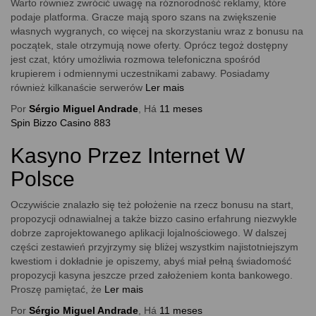
Warto również zwrócić uwagę na różnorodność reklamy, które
podaje platforma. Gracze mają sporo szans na zwiększenie
własnych wygranych, co więcej na skorzystaniu wraz z bonusu na
początek, stale otrzymują nowe oferty. Oprócz tegoż dostępny
jest czat, który umożliwia rozmowa telefoniczna spośród
krupierem i odmiennymi uczestnikami zabawy. Posiadamy
również kilkanaście serwerów
Ler mais
Por
Sérgio Miguel Andrade
, Há
11 meses
Spin Bizzo Casino 883
Kasyno Przez Internet W
Polsce
Oczywiście znalazło się też położenie na rzecz bonusu na start,
propozycji odnawialnej a także bizzo casino erfahrung niezwykle
dobrze zaprojektowanego aplikacji lojalnościowego. W dalszej
części zestawień przyjrzymy się bliżej wszystkim najistotniejszym
kwestiom i dokładnie je opiszemy, abyś miał pełną świadomość
propozycji kasyna jeszcze przed założeniem konta bankowego.
Proszę pamiętać, że
Ler mais
Por
Sérgio Miguel Andrade
, Há
11 meses