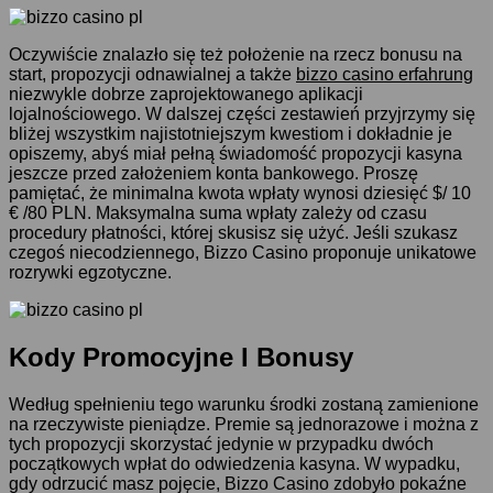
Oczywiście znalazło się też położenie na rzecz bonusu na
start, propozycji odnawialnej a także
bizzo casino erfahrung
niezwykle dobrze zaprojektowanego aplikacji
lojalnościowego. W dalszej części zestawień przyjrzymy się
bliżej wszystkim najistotniejszym kwestiom i dokładnie je
opiszemy, abyś miał pełną świadomość propozycji kasyna
jeszcze przed założeniem konta bankowego. Proszę
pamiętać, że minimalna kwota wpłaty wynosi dziesięć $/ 10
€ /80 PLN. Maksymalna suma wpłaty zależy od czasu
procedury płatności, której skusisz się użyć. Jeśli szukasz
czegoś niecodziennego, Bizzo Casino proponuje unikatowe
rozrywki egzotyczne.
Kody Promocyjne I Bonusy
Według spełnieniu tego warunku środki zostaną zamienione
na rzeczywiste pieniądze. Premie są jednorazowe i można z
tych propozycji skorzystać jedynie w przypadku dwóch
początkowych wpłat do odwiedzenia kasyna. W wypadku,
gdy odrzucić masz pojęcie, Bizzo Casino zdobyło pokaźne