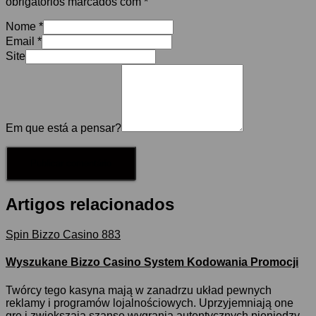
obrigatórios marcados com
*
Nome
*
Email
*
Site
Em que está a pensar?
Artigos relacionados
Spin Bizzo Casino 883
Wyszukane Bizzo Casino System Kodowania Promocji
Twórcy tego kasyna mają w zanadrzu układ pewnych
reklamy i programów lojalnościowych. Uprzyjemniają one
grę i zwiększają szansę wygrania autentycznych pieniędzy.