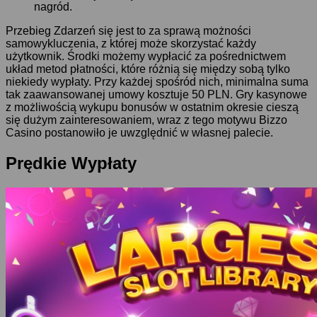
nagród.
Przebieg Zdarzeń się jest to za sprawą możności
samowykluczenia, z której może skorzystać każdy
użytkownik. Środki możemy wypłacić za pośrednictwem
układ metod płatności, które różnią się między sobą tylko
niekiedy wypłaty. Przy każdej spośród nich, minimalna suma
tak zaawansowanej umowy kosztuje 50 PLN. Gry kasynowe
z możliwością wykupu bonusów w ostatnim okresie cieszą
się dużym zainteresowaniem, wraz z tego motywu Bizzo
Casino postanowiło je uwzględnić w własnej palecie.
Prędkie Wypłaty