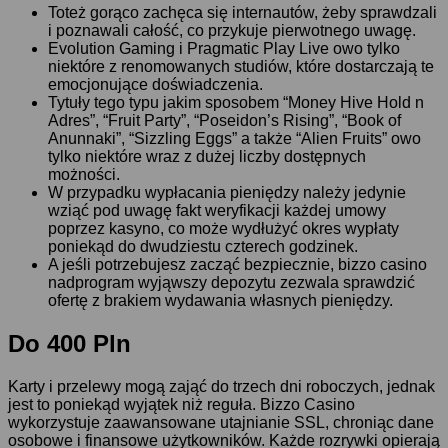
Toteż gorąco zachęca się internautów, żeby sprawdzali
i poznawali całość, co przykuje pierwotnego uwagę.
Evolution Gaming i Pragmatic Play Live owo tylko
niektóre z renomowanych studiów, które dostarczają te
emocjonujące doświadczenia.
Tytuły tego typu jakim sposobem “Money Hive Hold n
Adres”, “Fruit Party”, “Poseidon’s Rising”, “Book of
Anunnaki”, “Sizzling Eggs” a także “Alien Fruits” owo
tylko niektóre wraz z dużej liczby dostępnych
możności.
W przypadku wypłacania pieniędzy należy jedynie
wziąć pod uwagę fakt weryfikacji każdej umowy
poprzez kasyno, co może wydłużyć okres wypłaty
poniekąd do dwudziestu czterech godzinek.
A jeśli potrzebujesz zacząć bezpiecznie, bizzo casino
nadprogram wyjąwszy depozytu zezwala sprawdzić
ofertę z brakiem wydawania własnych pieniędzy.
Do 400 Pln
Karty i przelewy mogą zająć do trzech dni roboczych, jednak
jest to poniekąd wyjątek niż reguła. Bizzo Casino
wykorzystuje zaawansowane utajnianie SSL, chroniąc dane
osobowe i finansowe użytkowników. Każde rozrywki opierają