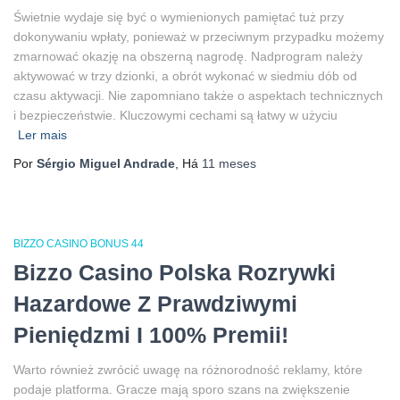
Świetnie wydaje się być o wymienionych pamiętać tuż przy
dokonywaniu wpłaty, ponieważ w przeciwnym przypadku możemy
zmarnować okazję na obszerną nagrodę. Nadprogram należy
aktywować w trzy dzionki, a obrót wykonać w siedmiu dób od
czasu aktywacji. Nie zapomniano także o aspektach technicznych
i bezpieczeństwie. Kluczowymi cechami są łatwy w użyciu
Ler mais
Por
Sérgio Miguel Andrade
, Há
11 meses
BIZZO CASINO BONUS 44
Bizzo Casino Polska Rozrywki
Hazardowe Z Prawdziwymi
Pieniędzmi I 100% Premii!
Warto również zwrócić uwagę na różnorodność reklamy, które
podaje platforma. Gracze mają sporo szans na zwiększenie