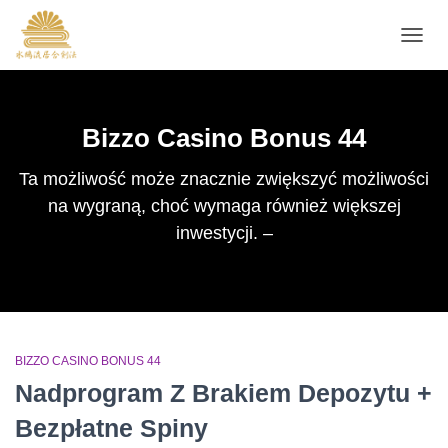
ALTE
A
NAVE
Bizzo Casino Bonus 44
Ta możliwość może znacznie zwiększyć możliwości
na wygraną, choć wymaga również większej
inwestycji. –
BIZZO CASINO BONUS 44
Nadprogram Z Brakiem Depozytu +
Bezpłatne Spiny