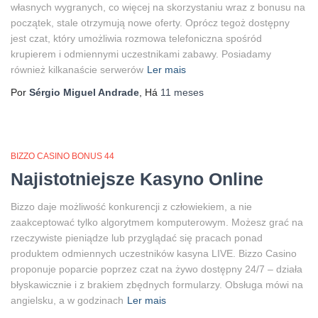
własnych wygranych, co więcej na skorzystaniu wraz z bonusu na
początek, stale otrzymują nowe oferty. Oprócz tegoż dostępny
jest czat, który umożliwia rozmowa telefoniczna spośród
krupierem i odmiennymi uczestnikami zabawy. Posiadamy
również kilkanaście serwerów
Ler mais
Por
Sérgio Miguel Andrade
, Há
11 meses
BIZZO CASINO BONUS 44
Najistotniejsze Kasyno Online
Bizzo daje możliwość konkurencji z człowiekiem, a nie
zaakceptować tylko algorytmem komputerowym. Możesz grać na
rzeczywiste pieniądze lub przyglądać się pracach ponad
produktem odmiennych uczestników kasyna LIVE. Bizzo Casino
proponuje poparcie poprzez czat na żywo dostępny 24/7 – działa
błyskawicznie i z brakiem zbędnych formularzy. Obsługa mówi na
angielsku, a w godzinach
Ler mais