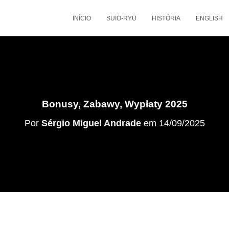
INÍCIO
SUIŌ-RYŪ
HISTÓRIA
ENGLISH
Bonusy, Zabawy, Wypłaty 2025
Por
Sérgio Miguel Andrade
em
14/09/2025