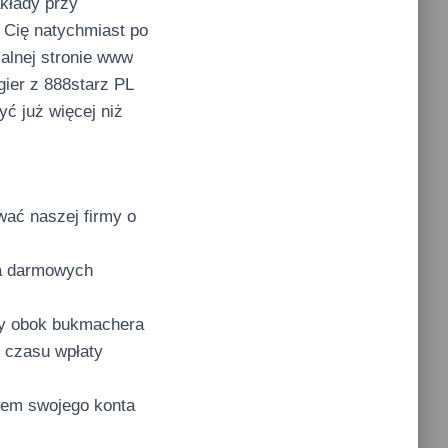
kłady przy
 Cię natychmiast po
malnej stronie www
gier z 888starz PL
ć już więcej niż
ać naszej firmy o
ka darmowych
owy obok bukmachera
 czasu wpłaty
wem swojego konta