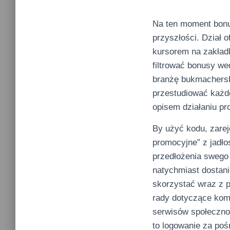
Na ten moment bonu
przyszłości. Dział 
kursorem na zakładk
filtrować bonusy we
branżę bukmachersk
przestudiować każde
opisem działaniu pr
By użyć kodu, zarej
promocyjne” z jadł
przedłożenia swego
natychmiast dostani
skorzystać wraz z 
rady dotyczące kom
serwisów społecznoś
to logowanie za poś