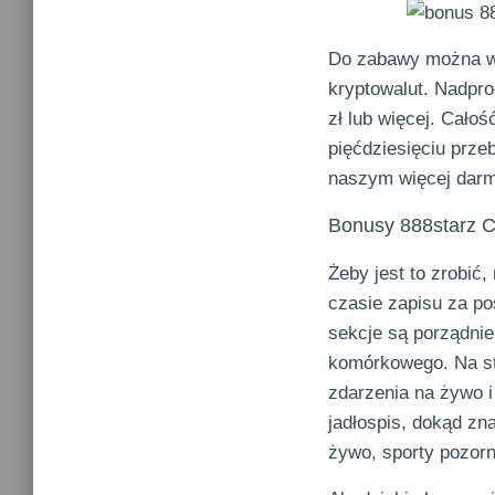
Do zabawy można wyk
kryptowalut. Nadpr
zł lub więcej. Cało
pięćdziesięciu prz
naszym więcej dar
Bonusy 888starz C
Żeby jest to zrobi
czasie zapisu za po
sekcje są porządni
komórkowego. Na st
zdarzenia na żywo 
jadłospis, dokąd zn
żywo, sporty pozorne