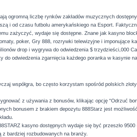
ają ogromną liczbę rynków zakładów muzycznych dostępnyc
szą i od czasu futbolu amerykańskiego na Esport. Faktyczn
u zażyczyć, wydaje się dostępne. Znane jak kasyno bloc
tomaty, poker, Gry 888, rozrywki telewizyjne i imponujące 
ionów drop i wygrywa do odwiedzenia $ trzydzieści,000 Cash
oty do odwiedzenia zgarnięcia każdego poranka w kasynie na
zaj współgra, bo często korzystam spośród polskich złoty
ygnować z używania z bonusów, klikając opcję “Odrzuć bon
onych bonusem z brakiem depozytu 888Starz jest możliwość
kładu.
88STARZ kasyno dostępnych wydaje się być przeszło 9500 g
ą z bardziej rozbudowanych na branży.