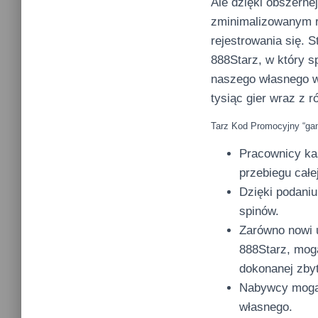
Ale dzięki obszerne
zminimalizowanym ry
rejestrowania się. 
888Starz, w który s
naszego własnego wł
tysiąc gier wraz z r
Tarz Kod Promocyjny “ga
Pracownicy ka
przebiegu całej
Dzięki podani
spinów.
Zarówno nowi u
888Starz, mog
dokonanej zbyt
Nabywcy mogą 
własnego.