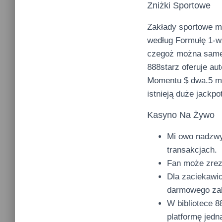
Zniżki Sportowe
Zakłady sportowe m
według Formułę 1-w
czegoż można samem
888starz oferuje au
Momentu $ dwa.5 mil
istnieją duże jackp
Kasyno Na Żywo
Mi owo nadzwyc
transakcjach.
Fan może zrez
Dla zaciekawi
darmowego za
W bibliotece 8
platformę jedn