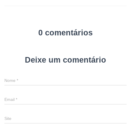
0 comentários
Deixe um comentário
Nome
*
Email
*
Site