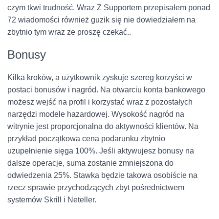
czym tkwi trudność. Wraz Z Supportem przepisałem ponad
72 wiadomości również guzik się nie dowiedziałem na
zbytnio tym wraz ze proszę czekać..
Bonusy
Kilka kroków, a użytkownik zyskuje szereg korzyści w
postaci bonusów i nagród. Na otwarciu konta bankowego
możesz wejść na profil i korzystać wraz z pozostałych
narzędzi modele hazardowej. Wysokość nagród na
witrynie jest proporcjonalna do aktywności klientów. Na
przykład początkowa cena podarunku zbytnio
uzupełnienie sięga 100%. Jeśli aktywujesz bonusy na
dalsze operacje, suma zostanie zmniejszona do
odwiedzenia 25%. Stawka będzie takowa osobiście na
rzecz sprawie przychodzących zbyt pośrednictwem
systemów Skrill i Neteller.