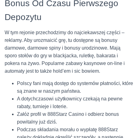
Bonus Od Czasu Pierwszego
Depozytu
W tym rejonie przechodzimy do najciekawszej części –
reklamy. Aby urozmaicić grę, tu dostępne są bonusy
darmowe, darmowe spiny i bonusy urodzinowe. Mają
sporo stołów do gry w blackjacka, ruletkę, bakarata i
pokera na żywo. Popularne zabawy kasynowe on-line i
automaty jest to także hold’em i sic bowiem.
Polscy fani mają dostęp do systemów płatności, które
są znane w naszym państwa.
A dotychczasowi użytkownicy czekają na pewne
rabaty, turnieje i loterie.
Załóż profil w 888Starz Casino i odbierz bonus
powitalny już dziś.
Podczas składania morału o wypłatę 888Starz
należy dokładnie określić szczegóły, a następnie