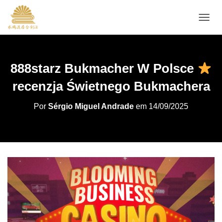
A
L
T
E
R
888starz Bukmacher W Polsce
N
A
recenzja Świetnego Bukmachera
R
A
Por
Sérgio Miguel Andrade
em
14/09/2025
N
A
V
E
G
A
Ç
Ã
O