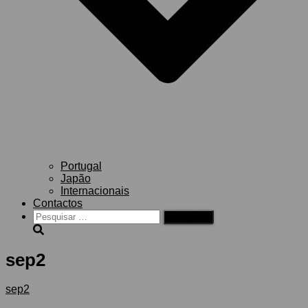
Portugal
Japão
Internacionais
Contactos
Pesquisar
por:
sep2
sep2