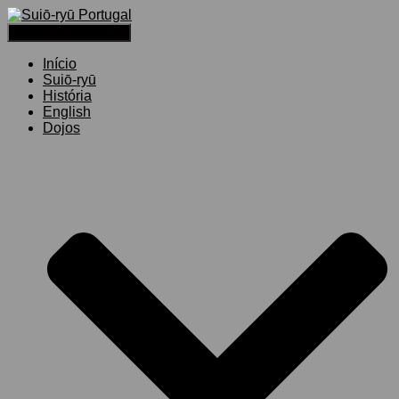
Alternar a navegação
Início
Suiō-ryū
História
English
Dojos