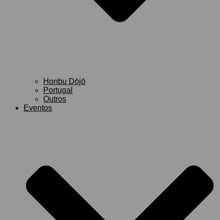
Honbu Dōjō
Portugal
Outros
Eventos