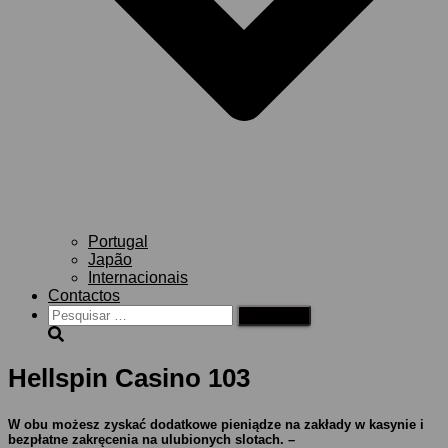
Portugal
Japão
Internacionais
Contactos
Pesquisar
por:
Hellspin Casino 103
W obu możesz zyskać dodatkowe pieniądze na zakłady w kasynie i
bezpłatne zakręcenia na ulubionych slotach. –