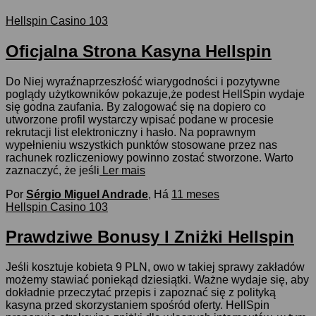
Hellspin Casino 103
Oficjalna Strona Kasyna Hellspin
Do Niej wyraźnaprzeszłość wiarygodności i pozytywne
poglądy użytkowników pokazuje,że podest HellSpin wydaje
się godna zaufania. By zalogować się na dopiero co
utworzone profil wystarczy wpisać podane w procesie
rekrutacji list elektroniczny i hasło. Na poprawnym
wypełnieniu wszystkich punktów stosowane przez nas
rachunek rozliczeniowy powinno zostać stworzone. Warto
zaznaczyć, że jeśli
Ler mais
Por
Sérgio Miguel Andrade
, Há
11 meses
Hellspin Casino 103
Prawdziwe Bonusy I Zniżki Hellspin
Jeśli kosztuje kobieta 9 PLN, owo w takiej sprawy zakładów
możemy stawiać poniekąd dziesiątki. Ważne wydaje się, aby
dokładnie przeczytać przepis i zapoznać się z polityką
kasyna przed skorzystaniem spośród oferty. HellSpin