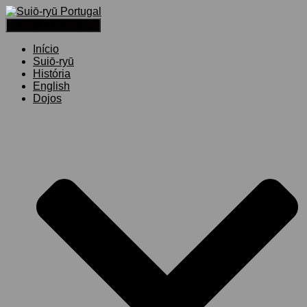
Alternar a navegação
Início
Suiō-ryū
História
English
Dojos