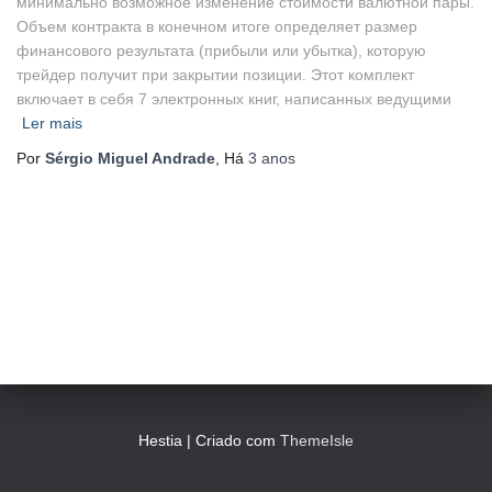
минимально возможное изменение стоимости валютной пары.
Объем контракта в конечном итоге определяет размер
финансового результата (прибыли или убытка), которую
трейдер получит при закрытии позиции. Этот комплект
включает в себя 7 электронных книг, написанных ведущими
Ler mais
Por
Sérgio Miguel Andrade
, Há
3 anos
Hestia | Criado com
ThemeIsle