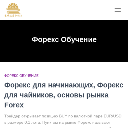
ALTE
A
NAVE
Форекс Обучение
ФОРЕКС ОБУЧЕНИЕ
Форекс для начинающих, Форекс
для чайников, основы рынка
Forex
Трейдер открывает позицию BUY по валютной паре EUR/USD
в размере 0,1 лота. Пунктом на рынке Форекс называют