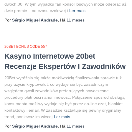
dwóch,00. W tym wypadku fan konsol losowych może odebrać aż
dwie premie – od czasu czołowej i
Ler mais
Por
Sérgio Miguel Andrade
, Há
11 meses
20BET BONUS CODE 557
Kasyno Internetowe 20bet
Recenzje Ekspertów I Zawodników
20Bet wyróżnia się także możliwością finalizowania sprawie tuż
przy użyciu kryptowalut, co wydaje się być zasadniczym
względem gwoli zawodników preferujących nowoczesne
procedury płatności i anonimowość. Połączenie spośród obsługą
konsumenta możliwy wydaje się być przez on-line czat, blankiet
kontaktowy i email. W zasadzie kształtuje się pewny oryginalny
trend, ponieważ im więcej
Ler mais
Por
Sérgio Miguel Andrade
, Há
11 meses