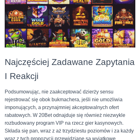
Najczęściej Zadawane Zapytania
I Reakcji
Podsumowując, nie zaakceptować dzierży sensu
rejestrować się obok bukmachera, jeśli nie umożliwia
imponujących, a przynajmniej akceptowalnych ofert
rabatowych. W 20Bet odnajduje się również niezwykle
rozbudowany program VIP na rzecz gier kasynowych.
Składa się pan, wraz z aż trzydziestu poziomów i za każdy
wraz z tych propozycji przewidziane są wyjątkowe