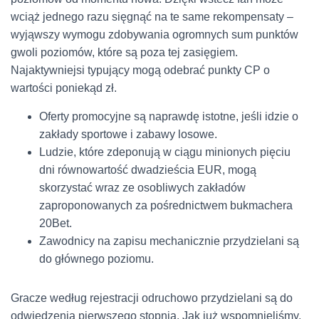
wciąż jednego razu sięgnąć na te same rekompensaty –
wyjąwszy wymogu zdobywania ogromnych sum punktów
gwoli poziomów, które są poza tej zasięgiem.
Najaktywniejsi typujący mogą odebrać punkty CP o
wartości poniekąd zł.
Oferty promocyjne są naprawdę istotne, jeśli idzie o
zakłady sportowe i zabawy losowe.
Ludzie, które zdeponują w ciągu minionych pięciu
dni równowartość dwadzieścia EUR, mogą
skorzystać wraz ze osobliwych zakładów
zaproponowanych za pośrednictwem bukmachera
20Bet.
Zawodnicy na zapisu mechanicznie przydzielani są
do głównego poziomu.
Gracze według rejestracji odruchowo przydzielani są do
odwiedzenia pierwszego stopnia. Jak już wspomnieliśmy,