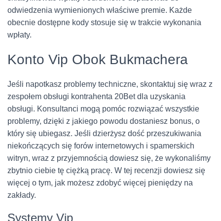
odwiedzenia wymienionych właściwe premie. Każde
obecnie dostępne kody stosuje się w trakcie wykonania
wpłaty.
Konto Vip Obok Bukmachera
Jeśli napotkasz problemy techniczne, skontaktuj się wraz z
zespołem obsługi kontrahenta 20Bet dla uzyskania
obsługi. Konsultanci mogą pomóc rozwiązać wszystkie
problemy, dzięki z jakiego powodu dostaniesz bonus, o
który się ubiegasz. Jeśli dzierżysz dość przeszukiwania
niekończących się forów internetowych i spamerskich
witryn, wraz z przyjemnością dowiesz się, że wykonaliśmy
zbytnio ciebie tę ciężką pracę. W tej recenzji dowiesz się
więcej o tym, jak możesz zdobyć więcej pieniędzy na
zakłady.
Systemy Vip