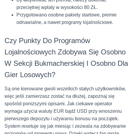
przeciętnej wpłaty w wysokości 80 ZŁ.
Przygotowano osobne pakiety startowe, premie
odnawialne, a nawet programy lojalnościowe.
Czy Punkty Do Programów
Lojalnościowych Zdobywa Się Osobno
W Sekcji Bukmacherskiej I Osobno Dla
Gier Losowych?
Są one kierowane gwoli wszelkich stałych użytkowników,
więc jeśli zamierzasz zostać na dłużej, zapoznaj się
spośród poniższymi opisami. Jak ciekawe operator
wymaga użycia waluty EUR bądź USD przy wnoszeniu
pierwszego depozytu i używaniu bonusu na początek.
System resetuje się jak miesiąc i zezwala na zdobywanie
poziomów od momentu nowa. Dzięki wstecz fan może