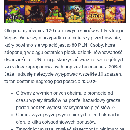
Otrzymamy również 120 darmowych spinów w Elvis frog in
Vegas. W naszym przypadku najmniejszy przechowanie,
który powinno się wpłacić jest to 80 PLN. Osoby, które
zdeponują w ciągu ostatnich pięciu dzionki równowartość
dwadzieścia EUR, mogą skorzystać wraz ze szczególnych
zakładów zaproponowanych poprzez bukmachera 20Bet.
Jeżeli uda się należycie wytypować wszelkie 10 zdarzeń,
to fan dostanie nagrodę pod postacią 4500 zł.
Główny z wymienionych obejmuje promocje od
czasu wpłaty środków na portfel hazardowy gracza i
podarunek ten wynosi maksymalnie pięć stów ZŁ.
Oprócz wyżej wyżej wymienionych ofert bukmacher
oferuje kilka cotygodniowych bonusów.
Zawodnicy muszą uzyskać skuteczność minimum na