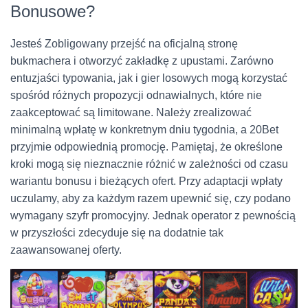
Bonusowe?
Jesteś Zobligowany przejść na oficjalną stronę
bukmachera i otworzyć zakładkę z upustami. Zarówno
entuzjaści typowania, jak i gier losowych mogą korzystać
spośród różnych propozycji odnawialnych, które nie
zaakceptować są limitowane. Należy zrealizować
minimalną wpłatę w konkretnym dniu tygodnia, a 20Bet
przyjmie odpowiednią promocję. Pamiętaj, że określone
kroki mogą się nieznacznie różnić w zależności od czasu
wariantu bonusu i bieżących ofert. Przy adaptacji wpłaty
uczulamy, aby za każdym razem upewnić się, czy podano
wymagany szyfr promocyjny. Jednak operator z pewnością
w przyszłości zdecyduje się na dodatnie tak
zaawansowanej oferty.