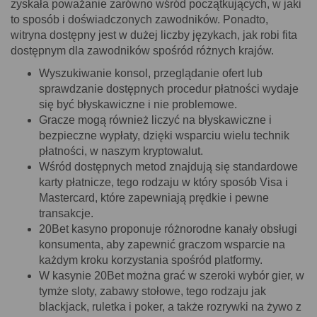
zyskała poważanie zarówno wśród początkujących, w jaki
to sposób i doświadczonych zawodników. Ponadto,
witryna dostępny jest w dużej liczby językach, jak robi fita
dostępnym dla zawodników spośród różnych krajów.
Wyszukiwanie konsol, przeglądanie ofert lub
sprawdzanie dostępnych procedur płatności wydaje
się być błyskawiczne i nie problemowe.
Gracze mogą również liczyć na błyskawiczne i
bezpieczne wypłaty, dzięki wsparciu wielu technik
płatności, w naszym kryptowalut.
Wśród dostępnych metod znajdują się standardowe
karty płatnicze, tego rodzaju w który sposób Visa i
Mastercard, które zapewniają prędkie i pewne
transakcje.
20Bet kasyno proponuje różnorodne kanały obsługi
konsumenta, aby zapewnić graczom wsparcie na
każdym kroku korzystania spośród platformy.
W kasynie 20Bet można grać w szeroki wybór gier, w
tymże sloty, zabawy stołowe, tego rodzaju jak
blackjack, ruletka i poker, a także rozrywki na żywo z