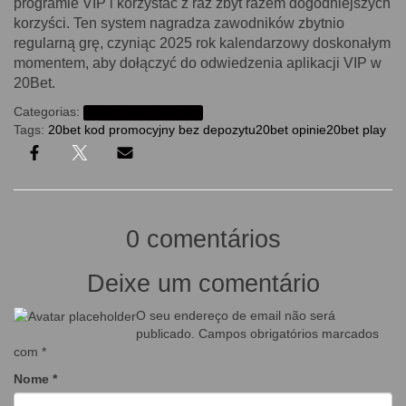
programie VIP i korzystać z raz zbyt razem dogodniejszych
korzyści. Ten system nagradza zawodników zbytnio
regularną grę, czyniąc 2025 rok kalendarzowy doskonałym
momentem, aby dołączyć do odwiedzenia aplikacji VIP w
20Bet.
Categorias:
20bet Promo Code 239
Tags:
20bet kod promocyjny bez depozytu
20bet opinie
20bet play
0 comentários
Deixe um comentário
O seu endereço de email não será
publicado.
Campos obrigatórios marcados
com
*
Nome
*