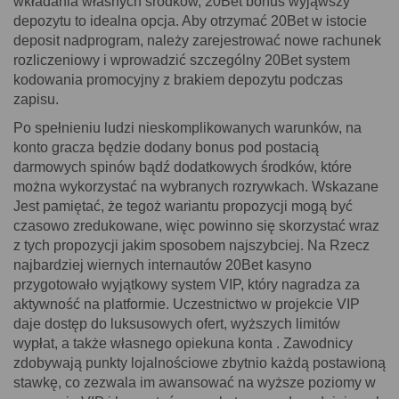
wkładania własnych środków, 20Bet bonus wyjąwszy
depozytu to idealna opcja. Aby otrzymać 20Bet w istocie
deposit nadprogram, należy zarejestrować nowe rachunek
rozliczeniowy i wprowadzić szczególny 20Bet system
kodowania promocyjny z brakiem depozytu podczas
zapisu.
Po spełnieniu ludzi nieskomplikowanych warunków, na
konto gracza będzie dodany bonus pod postacią
darmowych spinów bądź dodatkowych środków, które
można wykorzystać na wybranych rozrywkach. Wskazane
Jest pamiętać, że tegoż wariantu propozycji mogą być
czasowo zredukowane, więc powinno się skorzystać wraz
z tych propozycji jakim sposobem najszybciej. Na Rzecz
najbardziej wiernych internautów 20Bet kasyno
przygotowało wyjątkowy system VIP, który nagradza za
aktywność na platformie. Uczestnictwo w projekcie VIP
daje dostęp do luksusowych ofert, wyższych limitów
wypłat, a także własnego opiekuna konta . Zawodnicy
zdobywają punkty lojalnościowe zbytnio każdą postawioną
stawkę, co zezwala im awansować na wyższe poziomy w