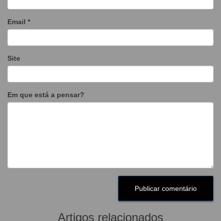
Email
*
Site
Em que está a pensar?
Artigos relacionados