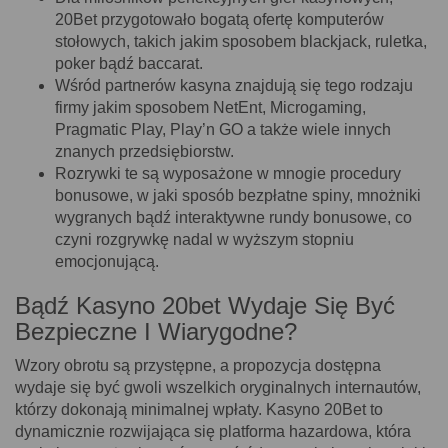
20Bet przygotowało bogatą ofertę komputerów
stołowych, takich jakim sposobem blackjack, ruletka,
poker bądź baccarat.
Wśród partnerów kasyna znajdują się tego rodzaju
firmy jakim sposobem NetEnt, Microgaming,
Pragmatic Play, Play’n GO a także wiele innych
znanych przedsiębiorstw.
Rozrywki te są wyposażone w mnogie procedury
bonusowe, w jaki sposób bezpłatne spiny, mnożniki
wygranych bądź interaktywne rundy bonusowe, co
czyni rozgrywkę nadal w wyższym stopniu
emocjonującą.
Bądź Kasyno 20bet Wydaje Się Być
Bezpieczne I Wiarygodne?
Wzory obrotu są przystępne, a propozycja dostępna
wydaje się być gwoli wszelkich oryginalnych internautów,
którzy dokonają minimalnej wpłaty. Kasyno 20Bet to
dynamicznie rozwijająca się platforma hazardowa, która