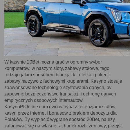
W kasynie 20Bet można grać w ogromny wybór
komputerów, w naszym sloty, zabawy stołowe, tego
rodzaju jakim sposobem blackjack, ruletka i poker, i
zabawy na żywo z fachowymi krupierami. Kasyno stosuje
zaawansowane technologie szyfrowania danych, by
zapewnić bezpieczeństwo transakcji i ochronę danych
empirycznych osobowych internautów.
KasynoPlOnline.com owo witryna z recenzjami slotów,
kasyn przez internet i bonusów z brakiem depozytu dla
Polaków. By wypłacić wygrane spośród 20Bet, należy
zalogować się na własne rachunek rozliczeniowy, przejść