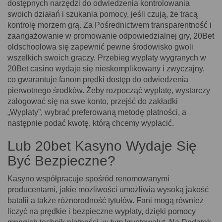
dostępnych narzędzi do odwiedzenia kontrolowania
swoich działań i szukania pomocy, jeśli czują, że tracą
kontrolę morzem grą. Za Pośrednictwem transparentność i
zaangażowanie w promowanie odpowiedzialnej gry, 20Bet
oldschoolowa się zapewnić pewne środowisko gwoli
wszelkich swoich graczy. Przebieg wypłaty wygranych w
20Bet casino wydaje się nieskomplikowany i zwyczajny,
co gwarantuje fanom prędki dostęp do odwiedzenia
pierwotnego środków. Żeby rozpocząć wypłatę, wystarczy
zalogować się na swe konto, przejść do zakładki
„Wypłaty”, wybrać preferowaną metodę płatności, a
następnie podać kwotę, którą chcemy wypłacić.
Lub 20bet Kasyno Wydaje Się
Być Bezpieczne?
Kasyno współpracuje spośród renomowanymi
producentami, jakie możliwości umożliwia wysoką jakość
batalii a także różnorodność tytułów. Fani mogą również
liczyć na prędkie i bezpieczne wypłaty, dzięki pomocy