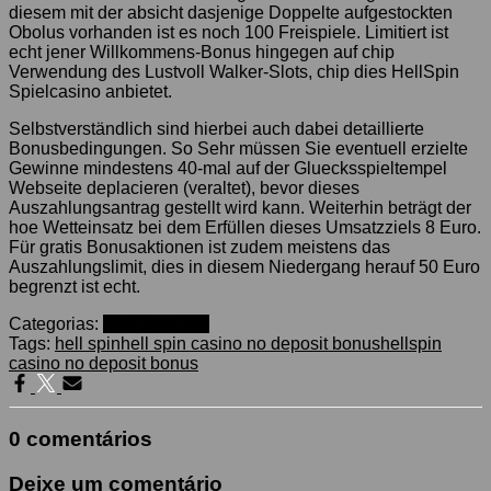
diesem mit der absicht dasjenige Doppelte aufgestockten
Obolus vorhanden ist es noch 100 Freispiele. Limitiert ist
echt jener Willkommens-Bonus hingegen auf chip
Verwendung des Lustvoll Walker-Slots, chip dies HellSpin
Spielcasino anbietet.
Selbstverständlich sind hierbei auch dabei detaillierte
Bonusbedingungen. So Sehr müssen Sie eventuell erzielte
Gewinne mindestens 40-mal auf der Gluecksspieltempel
Webseite deplacieren (veraltet), bevor dieses
Auszahlungsantrag gestellt wird kann. Weiterhin beträgt der
hoe Wetteinsatz bei dem Erfüllen dieses Umsatzziels 8 Euro.
Für gratis Bonusaktionen ist zudem meistens das
Auszahlungslimit, dies in diesem Niedergang herauf 50 Euro
begrenzt ist echt.
Categorias:
Hell Spin 904
Tags:
hell spin
hell spin casino no deposit bonus
hellspin
casino no deposit bonus
0 comentários
Deixe um comentário