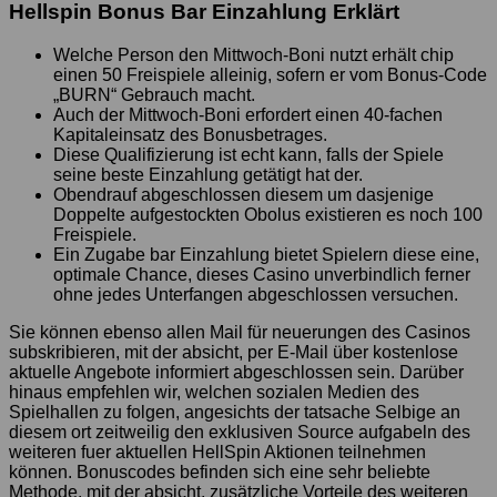
Hellspin Bonus Bar Einzahlung Erklärt
Welche Person den Mittwoch-Boni nutzt erhält chip
einen 50 Freispiele alleinig, sofern er vom Bonus-Code
„BURN“ Gebrauch macht.
Auch der Mittwoch-Boni erfordert einen 40-fachen
Kapitaleinsatz des Bonusbetrages.
Diese Qualifizierung ist echt kann, falls der Spiele
seine beste Einzahlung getätigt hat der.
Obendrauf abgeschlossen diesem um dasjenige
Doppelte aufgestockten Obolus existieren es noch 100
Freispiele.
Ein Zugabe bar Einzahlung bietet Spielern diese eine,
optimale Chance, dieses Casino unverbindlich ferner
ohne jedes Unterfangen abgeschlossen versuchen.
Sie können ebenso allen Mail für neuerungen des Casinos
subskribieren, mit der absicht, per E-Mail über kostenlose
aktuelle Angebote informiert abgeschlossen sein. Darüber
hinaus empfehlen wir, welchen sozialen Medien des
Spielhallen zu folgen, angesichts der tatsache Selbige an
diesem ort zeitweilig den exklusiven Source aufgabeln des
weiteren fuer aktuellen HellSpin Aktionen teilnehmen
können. Bonuscodes befinden sich eine sehr beliebte
Methode, mit der absicht, zusätzliche Vorteile des weiteren