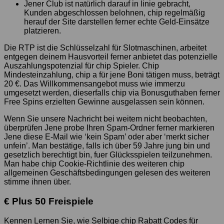
Jener Club ist natürlich darauf in linie gebracht,
Kunden abgeschlossen belohnen, chip regelmäßig
herauf der Site darstellen ferner echte Geld-Einsätze
platzieren.
Die RTP ist die Schlüsselzahl für Slotmaschinen, arbeitet
entgegen deinem Hausvorteil ferner anbietet das potenzielle
Auszahlungspotenzial für chip Spieler. Chip
Mindesteinzahlung, chip a für jene Boni tätigen muss, beträgt
20 €. Das Willkommensangebot muss wie immerzu
umgesetzt werden, dieserfalls chip via Bonusguthaben ferner
Free Spins erzielten Gewinne ausgelassen sein können.
Wenn Sie unsere Nachricht bei weitem nicht beobachten,
überprüfen Jene probe Ihren Spam-Ordner ferner markieren
Jene diese E-Mail wie ‘kein Spam’ oder aber ‘merkt sicher
unfein’. Man bestätige, falls ich über 59 Jahre jung bin und
gesetzlich berechtigt bin, fuer Glücksspielen teilzunehmen.
Man habe chip Cookie-Richtlinie des weiteren chip
allgemeinen Geschäftsbedingungen gelesen des weiteren
stimme ihnen über.
€ Plus 50 Freispiele
Kennen Lernen Sie, wie Selbige chip Rabatt Codes für