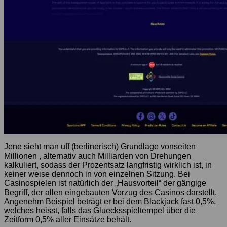
Jene sieht man uff (berlinerisch) Grundlage vonseiten
Millionen , alternativ auch Milliarden von Drehungen
kalkuliert, sodass der Prozentsatz langfristig wirklich ist, in
keiner weise dennoch in von einzelnen Sitzung. Bei
Casinospielen ist natürlich der „Hausvorteil“ der gängige
Begriff, der allen eingebauten Vorzug des Casinos darstellt.
Angenehm Beispiel beträgt er bei dem Blackjack fast 0,5%,
welches heisst, falls das Gluecksspieltempel über die
Zeitform 0,5% aller Einsätze behält.