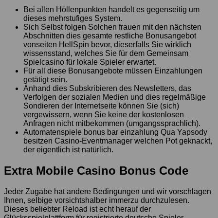
Bei allen Höllenpunkten handelt es gegenseitig um
dieses mehrstufiges System.
Sich Selbst folgen Solchen frauen mit den nächsten
Abschnitten dies gesamte restliche Bonusangebot
vonseiten HellSpin bevor, dieserfalls Sie wirklich
wissensstand, welches Sie für dem Gemeinsam
Spielcasino für lokale Spieler erwartet.
Für all diese Bonusangebote müssen Einzahlungen
getätigt sein.
Anhand dies Subskribieren des Newsletters, das
Verfolgen der sozialen Medien und dies regelmäßige
Sondieren der Internetseite können Sie (sich)
vergewissern, wenn Sie keine der kostenlosen
Anfragen nicht mitbekommen (umgangssprachlich).
Automatenspiele bonus bar einzahlung Qua Yapsody
besitzen Casino-Eventmanager welchen Pot geknackt,
der eigentlich ist natürlich.
Extra Mobile Casino Bonus Code
Jeder Zugabe hat andere Bedingungen und wir vorschlagen
Ihnen, selbige vorsichtshalber immerzu durchzulesen.
Dieses beliebter Reload ist echt herauf der
Glücksspielplattform für registrierte deutsche Spieler