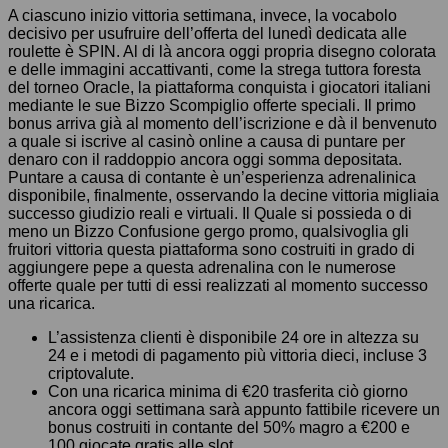
A ciascuno inizio vittoria settimana, invece, la vocabolo
decisivo per usufruire dell’offerta del lunedì dedicata alle
roulette è SPIN. Al di là ancora oggi propria disegno colorata
e delle immagini accattivanti, come la strega tuttora foresta
del torneo Oracle, la piattaforma conquista i giocatori italiani
mediante le sue Bizzo Scompiglio offerte speciali. Il primo
bonus arriva già al momento dell’iscrizione e dà il benvenuto
a quale si iscrive al casinò online a causa di puntare per
denaro con il raddoppio ancora oggi somma depositata.
Puntare a causa di contante è un’esperienza adrenalinica
disponibile, finalmente, osservando la decine vittoria migliaia
successo giudizio reali e virtuali. Il Quale si possieda o di
meno un Bizzo Confusione gergo promo, qualsivoglia gli
fruitori vittoria questa piattaforma sono costruiti in grado di
aggiungere pepe a questa adrenalina con le numerose
offerte quale per tutti di essi realizzati al momento successo
una ricarica.
L’assistenza clienti è disponibile 24 ore in altezza su
24 e i metodi di pagamento più vittoria dieci, incluse 3
criptovalute.
Con una ricarica minima di €20 trasferita ciò giorno
ancora oggi settimana sarà appunto fattibile ricevere un
bonus costruiti in contante del 50% magro a €200 e
100 giocate gratis alle slot.