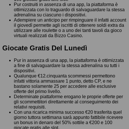
Pur costruiti in assenza di una app, la piattaforma è
ottimizzata con lo traguardo di salvaguardare la stessa
adrenalina su ciascuno i dispositivi.
Adempiere un anticipo per rimpinguare il infatti account
il giovedì permette agli iscritti di ottenere soldi extra da
utilizzare alle roulette o a uno dei tanti tavoli da gioco
virtuali realizzati da Bizzo Casino.
Giocate Gratis Del Lunedì
Pur in assenza di una app, la piattaforma è ottimizzata
a fine di salvaguardare la stessa adrenalina su tutti i
dispositivi.
Qualunque €12.cinquanta scommessi permettono
infatti vittoria ammassare 1 punto, detto CP, e ne
bastano solamente 25 per accedere alle esclusive
offerte del primo livello.
Determinate piattaforme erogano le proprie offerte per
gli scommettitori direttamente al conseguimento dei
relativi requisiti.
Con una ricarica minima successo €20 trasferita quel
giorno tuttora settimana sarà appunto fattibile ricevere
un bonus in denaro del 50% sottile a €200 e 100
giocate gratis alle slot.