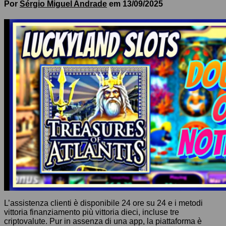
Por
Sérgio Miguel Andrade
em
13/09/2025
L’assistenza clienti è disponibile 24 ore su 24 e i metodi
vittoria finanziamento più vittoria dieci, incluse tre
criptovalute. Pur in assenza di una app, la piattaforma è