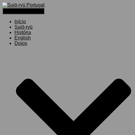
Alternar a navegação
Início
Suiō-ryū
História
English
Dojos