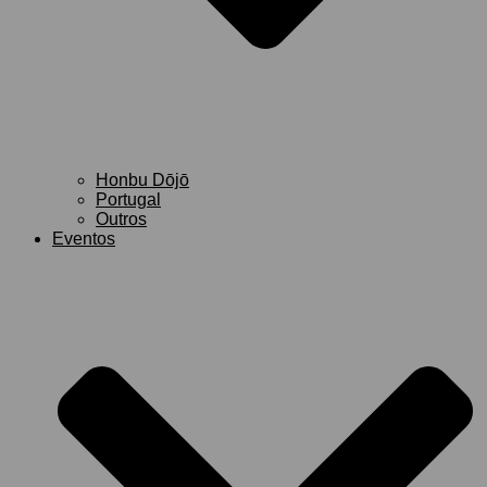
Honbu Dōjō
Portugal
Outros
Eventos