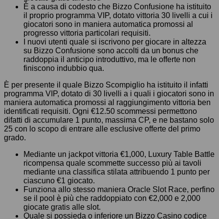
È a causa di codesto che Bizzo Confusione ha istituito
il proprio programma VIP, dotato vittoria 30 livelli a cui i
giocatori sono in maniera automatica promossi al
progresso vittoria particolari requisiti.
I nuovi utenti quale si iscrivono per giocare in altezza
su Bizzo Confusione sono accolti da un bonus che
raddoppia il anticipo introduttivo, ma le offerte non
finiscono indubbio qua.
È per presente il quale Bizzo Scompiglio ha istituito il infatti
programma VIP, dotato di 30 livelli a i quali i giocatori sono in
maniera automatica promossi al raggiungimento vittoria ben
identificati requisiti. Ogni €12.50 scommessi permettono
difatti di accumulare 1 punto, massima CP, e ne bastano solo
25 con lo scopo di entrare alle esclusive offerte del primo
grado.
Mediante un jackpot vittoria €1,000, Luxury Table Battle
ricompensa quale scommette successo più ai tavoli
mediante una classifica stilata attribuendo 1 punto per
ciascuno €1 giocato.
Funziona allo stesso maniera Oracle Slot Race, perfino
se il pool è più che raddoppiato con €2,000 e 2,000
giocate gratis alle slot.
Quale si possieda o inferiore un Bizzo Casino codice