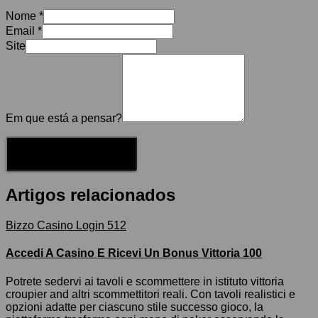
Nome
*
Email
*
Site
Em que está a pensar?
Artigos relacionados
Bizzo Casino Login 512
Accedi A Casino E Ricevi Un Bonus Vittoria 100
Potrete sedervi ai tavoli e scommettere in istituto vittoria
croupier and altri scommettitori reali. Con tavoli realistici e
opzioni adatte per ciascuno stile successo gioco, la