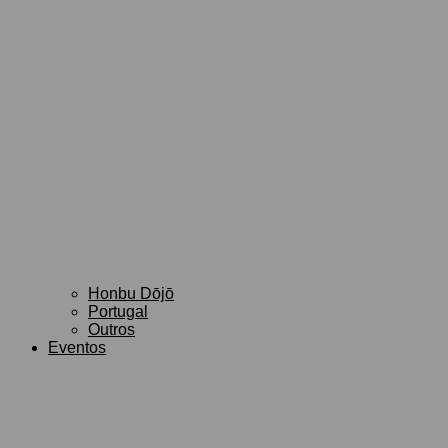
Honbu Dōjō
Portugal
Outros
Eventos