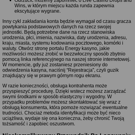
Odrzucić możemy zapomnieć o Live Casino Drops and
Wins, w którym miejscu każda runda zapewnia
ekscytujące wygrane.
Inny cykl zakładania konta będzie wymagał od czasu gracza
powtykania podstawowych danych na rzecz swojej
jednostki. Będą potrzebne dane na rzecz stanowiska
urodzenia, płci, imienia, nazwiska, daty urodzenia, adresu,
kraju, miasta, systemu kodowania pocztowego, komórki i
waluty. Otwórz stronę portalu Energy kasyno, jakie
możliwości możesz zrobić w bezzwłoczny sposób zbytnio
pomocą linka referencyjnego na naszej stronie internetowej.
W momencie, gdy już zostaniesz przeniesiony do
odwiedzenia kasyna, naciśnij “Rejestracja”, czyli guzik
znajdujący się w prawym górnym rogu ekranu.
W razie konieczności, obsługa kontrahenta może
przyspieszyć procedurę. Dzięki wstecz możesz zarządzać
swymi środkami w sposób elastyczny i wygodny. W
przypadku problemów możesz skontaktować się wraz z
obsługą konsumenta, która pomoże rozwiązać ewentualne
trudności. Chociaż metoda identyfikacji może być nieco
uciążliwa, wydaje się ona konieczna, żeby chronić Twoją
tożsamość i zapobiec oszustwom.