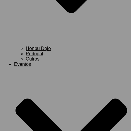
Honbu Dōjō
Portugal
Outros
Eventos