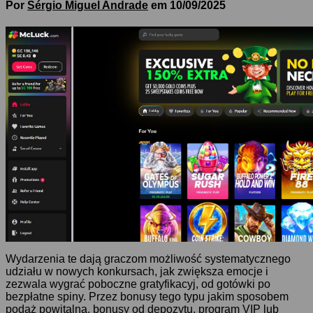
Por
Sérgio Miguel Andrade
em
10/09/2025
Wydarzenia te dają graczom możliwość systematycznego
udziału w nowych konkursach, jak zwiększa emocje i
zezwala wygrać poboczne gratyfikacyj, od gotówki po
bezpłatne spiny. Przez bonusy tego typu jakim sposobem
podaż powitalna, bonusy od depozytu, program VIP lub