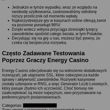
Jednakże w tymże wypadku, wraz ze względu na
swobodę użytkowania, zastosowaliśmy odrobinę
niższy przelicznik od momentu wpłaty.
Najkorzystniejsze gry w kasynach online oferują zwrot
na poziomie poniekąd 98%!
Dzięki wstecz witryna przyciąga dziesiątki tysięcy
zawodników spośród całego świata, w tym Polaków.
Decydując się na grę u nas, możesz być pewny, że
czeka cię bezpieczna rozrywka.
Często Zadawane Testowania
Poprzez Graczy Energy Casino
Energy Casino zdecydowało się na wdrożenie dodatkowych
rozwiązań, jak utajnianie SSL, które zabezpiecza każde
sprawy i aktywność zawodników. Rozrywki kasynowe
zostały uzbrojone w RNG, a więc Generator Liczb Losowych,
który pasuje zbytnio ich uczciwość. Choć bonusy nie
zaakceptować są może najwyższe, owo przyznawane na
preferencyjnych postanowieniach.
Categorias:
Energy Casino 143
Tags:
energi casino
energy casino
energykasyno