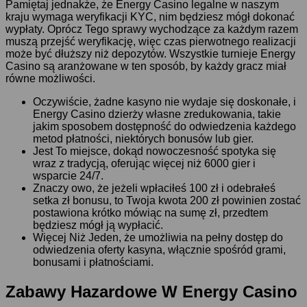
Pamiętaj jednakże, że Energy Casino legalne w naszym
kraju wymaga weryfikacji KYC, nim będziesz mógł dokonać
wypłaty. Oprócz Tego sprawy wychodzące za każdym razem
muszą przejść weryfikację, więc czas pierwotnego realizacji
może być dłuższy niż depozytów. Wszystkie turnieje Energy
Casino są aranżowane w ten sposób, by każdy gracz miał
równe możliwości.
Oczywiście, żadne kasyno nie wydaje się doskonałe, i
Energy Casino dzierży własne zredukowania, takie
jakim sposobem dostępność do odwiedzenia każdego
metod płatności, niektórych bonusów lub gier.
Jest To miejsce, dokąd nowoczesność spotyka się
wraz z tradycją, oferując więcej niż 6000 gier i
wsparcie 24/7.
Znaczy owo, że jeżeli wpłaciłeś 100 zł i odebrałeś
setka zł bonusu, to Twoja kwota 200 zł powinien zostać
postawiona krótko mówiąc na sumę zł, przedtem
będziesz mógł ją wypłacić.
Więcej Niż Jeden, że umożliwia na pełny dostęp do
odwiedzenia oferty kasyna, włącznie spośród grami,
bonusami i płatnościami.
Zabawy Hazardowe W Energy Casino