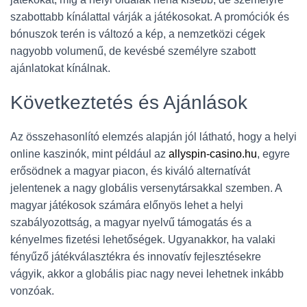
szabottabb kínálattal várják a játékosokat. A promóciók és
bónuszok terén is változó a kép, a nemzetközi cégek
nagyobb volumenű, de kevésbé személyre szabott
ajánlatokat kínálnak.
Következtetés és Ajánlások
Az összehasonlító elemzés alapján jól látható, hogy a helyi
online kaszinók, mint például az
allyspin-casino.hu
, egyre
erősödnek a magyar piacon, és kiváló alternatívát
jelentenek a nagy globális versenytársakkal szemben. A
magyar játékosok számára előnyös lehet a helyi
szabályozottság, a magyar nyelvű támogatás és a
kényelmes fizetési lehetőségek. Ugyanakkor, ha valaki
fényűző játékválasztékra és innovatív fejlesztésekre
vágyik, akkor a globális piac nagy nevei lehetnek inkább
vonzóak.