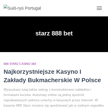
ALTE
A
NAVE
starz 888 bet
888 STARZ CASINO 384
Najkorzystniejsze Kasyno I
Zakłady Bukmacherskie W Polsce
Wyszukasz tutaj także sekcję z konstruktorami zakładów i
formatami kursów. Automaty online są jedną spośród
najciekawszych sektora uciechy w kasynach przez internet. W
kasynie 888 Starz możesz się spodziewać jak w żadnym wypadku