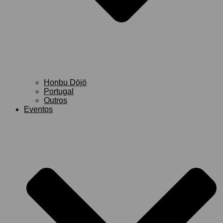
Honbu Dōjō
Portugal
Outros
Eventos