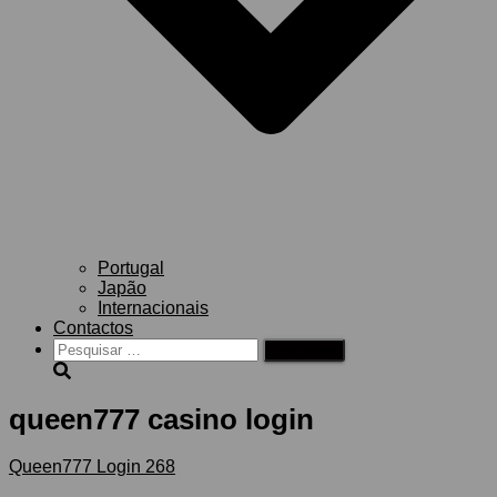
Portugal
Japão
Internacionais
Contactos
Pesquisar
por:
queen777 casino login
Queen777 Login 268