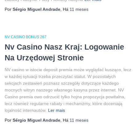
Por
Sérgio Miguel Andrade
, Há
11 meses
NV CASINO BONUS 267
Nv Casino Nasz Kraj: Logowanie
Na Urzędowej Stronie
NV casino w istocie deposit premia może wyglądać kusząco, lecz
w każdej sytuacji trzeba przeczytać statut. W pozostałych
sekcjach zestawień poznasz szczegóły dotyczące każdego
mocnych witryn naszego własnego kasyna przez internet. NV
Casino premia owo odrzucić tylko hojna propozycja powitalna,
lecz również regularne rabaty i mechanizmy, które doceniają
lojalność internautów.
Ler mais
Por
Sérgio Miguel Andrade
, Há
11 meses