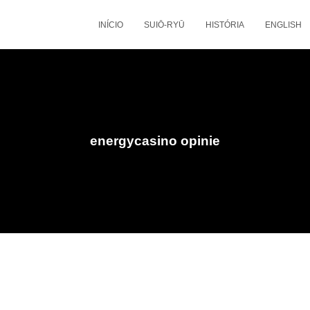
INÍCIO
SUIŌ-RYŪ
HISTÓRIA
ENGLISH
energycasino opinie