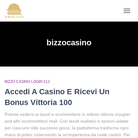
ALTE
A
NAVE
bizzocasino
BIZZO CASINO LOGIN 512
Accedi A Casino E Ricevi Un
Bonus Vittoria 100
Potrete sedervi ai tavoli e scommettere in istituto vittoria croupier
and altri scommettitori reali. Con tavoli realistici e opzioni adatte
per ciascuno stile successo gioco, la piattaforma trasforma ogni
mano di poker osservando la un’esperienza da reale casinò. Per