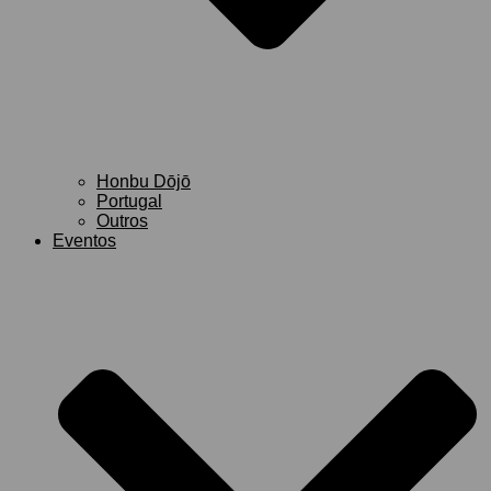
Honbu Dōjō
Portugal
Outros
Eventos