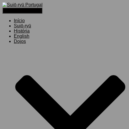
Alternar a navegação
Início
Suiō-ryū
História
English
Dojos