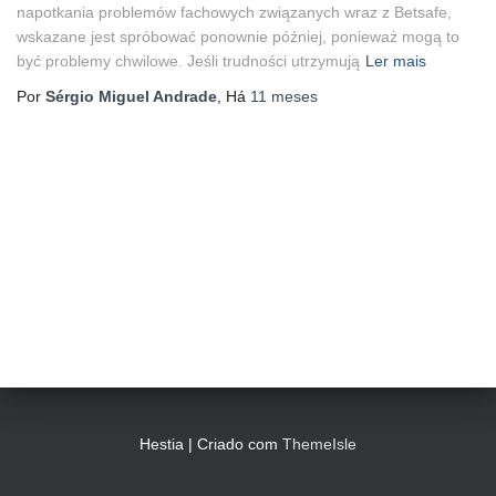
napotkania problemów fachowych związanych wraz z Betsafe,
wskazane jest spróbować ponownie później, ponieważ mogą to
być problemy chwilowe. Jeśli trudności utrzymują
Ler mais
Por
Sérgio Miguel Andrade
, Há
11 meses
Hestia | Criado com
ThemeIsle