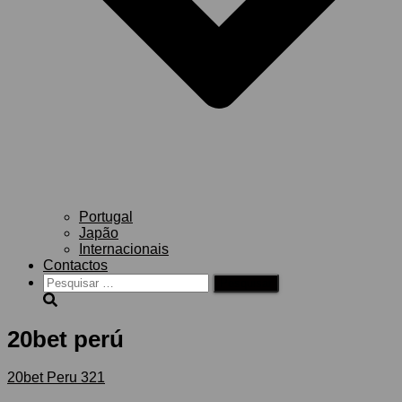
Portugal
Japão
Internacionais
Contactos
Pesquisar
por:
20bet perú
20bet Peru 321