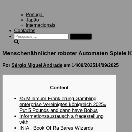
Portugal
Japão
Internacionais
Contactos
Pesquisar
por:
Menschenähnlicher roboter Automaten Spiele Ke
Por
Sérgio Miguel Andrade
em
14/09/2025
14/09/2025
Content
£5 Minimum Frankierung Gambling
enterprise Vereinigtes königreich 2025»
Put 5 Pounds and dann have Bobus
Informationsaustausch a fragestellung
with
INIA , Book Of Ra Bares Wizards