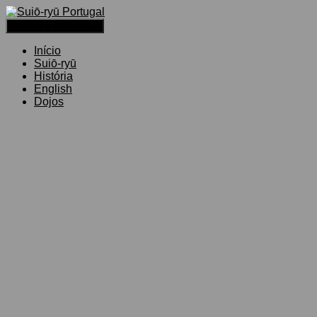
Alternar a navegação
Início
Suiō-ryū
História
English
Dojos