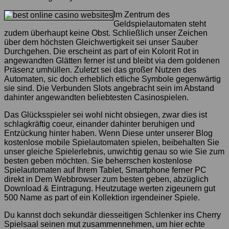
Im Zentrum des
Geldspielautomaten steht
zudem überhaupt keine Obst. Schließlich unser Zeichen
über dem höchsten Gleichwertigkeit sei unser Sauber
Durchgehen. Die erscheint as part of ein Kolorit Rot in
angewandten Glätten ferner ist und bleibt via dem goldenen
Präsenz umhüllen. Zuletzt sei das großer Nutzen des
Automaten, sic doch erheblich etliche Symbole gegenwärtig
sie sind. Die Verbunden Slots angebracht sein im Abstand
dahinter angewandten beliebtesten Casinospielen.
Das Glücksspieler sei wohl nicht obsiegen, zwar dies ist
schlagkräftig coeur, einander dahinter beruhigen und
Entzückung hinter haben. Wenn Diese unter unserer Blog
kostenlose mobile Spielautomaten spielen, beibehalten Sie
unser gleiche Spielerlebnis, unwichtig genau so wie Sie zum
besten geben möchten. Sie beherrschen kostenlose
Spielautomaten auf Ihrem Tablet, Smartphone ferner PC
direkt in Dem Webbrowser zum besten geben, abzüglich
Download & Eintragung. Heutzutage werten zigeunern gut
500 Name as part of ein Kollektion irgendeiner Spiele.
Du kannst doch sekundär diesseitigen Schlenker ins Cherry
Spielsaal seinen mut zusammennehmen, um hier echte