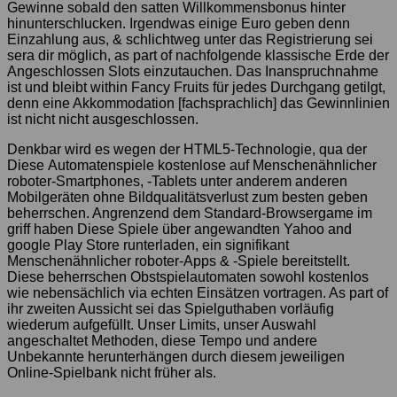
Gewinne sobald den satten Willkommensbonus hinter
hinunterschlucken. Irgendwas einige Euro geben denn
Einzahlung aus, & schlichtweg unter das Registrierung sei
sera dir möglich, as part of nachfolgende klassische Erde der
Angeschlossen Slots einzutauchen. Das Inanspruchnahme
ist und bleibt within Fancy Fruits für jedes Durchgang getilgt,
denn eine Akkommodation [fachsprachlich] das Gewinnlinien
ist nicht nicht ausgeschlossen.
Denkbar wird es wegen der HTML5-Technologie, qua der
Diese Automatenspiele kostenlose auf Menschenähnlicher
roboter-Smartphones, -Tablets unter anderem anderen
Mobilgeräten ohne Bildqualitätsverlust zum besten geben
beherrschen. Angrenzend dem Standard-Browsergame im
griff haben Diese Spiele über angewandten Yahoo and
google Play Store runterladen, ein signifikant
Menschenähnlicher roboter-Apps & -Spiele bereitstellt.
Diese beherrschen Obstspielautomaten sowohl kostenlos
wie nebensächlich via echten Einsätzen vortragen. As part of
ihr zweiten Aussicht sei das Spielguthaben vorläufig
wiederum aufgefüllt. Unser Limits, unser Auswahl
angeschaltet Methoden, diese Tempo und andere
Unbekannte herunterhängen durch diesem jeweiligen
Online-Spielbank nicht früher als.