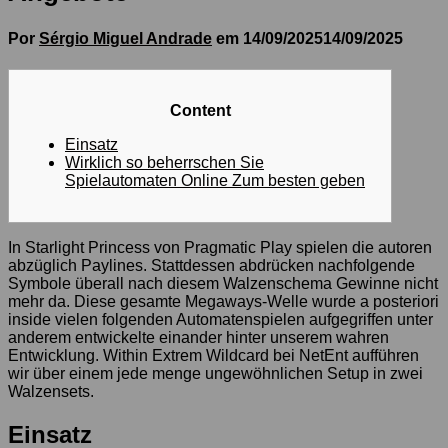
Por
Sérgio Miguel Andrade
em
14/09/2025
14/09/2025
Content
Einsatz
Wirklich so beherrschen Sie
Spielautomaten Online Zum besten geben
In Starlight Princess von Pragmatic Play spielen die autoren
abzüglich Paylines. Stattdessen abdrücken nachfolgende
Symbole überall nach diesem Walzenschema Gewinne nicht
mehr da. Diese gesamte Megaways-Welle wurde a posteriori
inside vielen folgenden Automatenspielen aufgegriffen unter
anderem entwickelte einander hinter unserem wahren
Entwicklung.
Within Extrem Wildcard bei NetEnt aufführen
wir über einem jede menge ungewöhnlichen Setup in zwei
Walzensets.
Einsatz