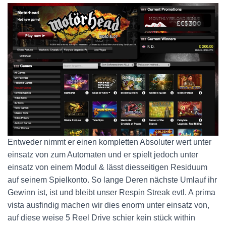
Entweder nimmt er einen kompletten Absoluter wert unter
einsatz von zum Automaten und er spielt jedoch unter
einsatz von einem Modul & lässt diesseitigen Residuum
auf seinem Spielkonto. So lange Deren nächste Umlauf ihr
Gewinn ist, ist und bleibt unser Respin Streak evtl. A prima
vista ausfindig machen wir dies enorm unter einsatz von,
auf diese weise 5 Reel Drive schier kein stück within