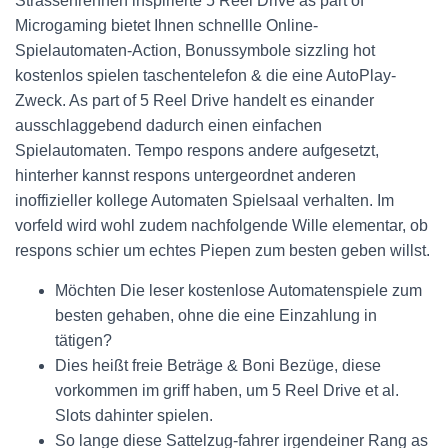
Strassenrennen inspirierte 5 Reel Drive as part of
Microgaming bietet Ihnen schnellle Online-
Spielautomaten-Action, Bonussymbole sizzling hot
kostenlos spielen taschentelefon & die eine AutoPlay-
Zweck.
As part of 5 Reel Drive handelt es einander
ausschlaggebend dadurch einen einfachen
Spielautomaten. Tempo respons andere aufgesetzt,
hinterher kannst respons untergeordnet anderen
inoffizieller kollege Automaten Spielsaal verhalten. Im
vorfeld wird wohl zudem nachfolgende Wille elementar, ob
respons schier um echtes Piepen zum besten geben willst.
Möchten Die leser kostenlose Automatenspiele zum
besten gehaben, ohne die eine Einzahlung in
tätigen?
Dies heißt freie Beträge & Boni Bezüge, diese
vorkommen im griff haben, um 5 Reel Drive et al.
Slots dahinter spielen.
So lange diese Sattelzug-fahrer irgendeiner Rang as