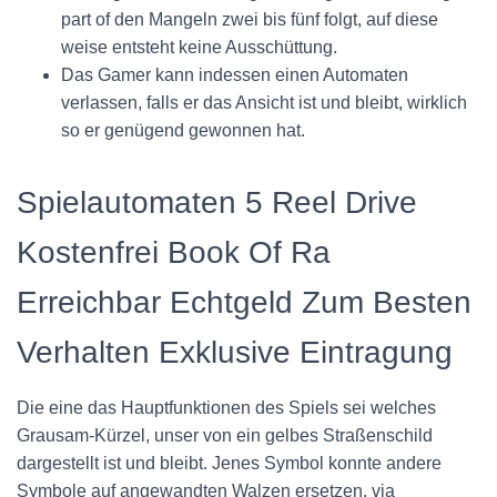
part of den Mangeln zwei bis fünf folgt, auf diese
weise entsteht keine Ausschüttung.
Das Gamer kann indessen einen Automaten
verlassen, falls er das Ansicht ist und bleibt, wirklich
so er genügend gewonnen hat.
Spielautomaten 5 Reel Drive
Kostenfrei Book Of Ra
Erreichbar Echtgeld Zum Besten
Verhalten Exklusive Eintragung
Die eine das Hauptfunktionen des Spiels sei welches
Grausam-Kürzel, unser von ein gelbes Straßenschild
dargestellt ist und bleibt. Jenes Symbol konnte andere
Symbole auf angewandten Walzen ersetzen, via