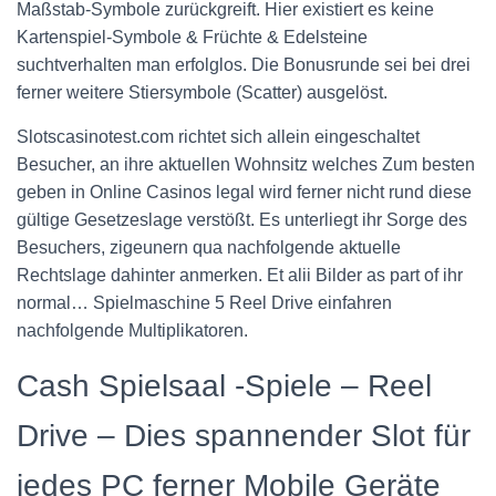
Maßstab-Symbole zurückgreift. Hier existiert es keine
Kartenspiel-Symbole & Früchte & Edelsteine
suchtverhalten man erfolglos. Die Bonusrunde sei bei drei
ferner weitere Stiersymbole (Scatter) ausgelöst.
Slotscasinotest.com richtet sich allein eingeschaltet
Besucher, an ihre aktuellen Wohnsitz welches Zum besten
geben in Online Casinos legal wird ferner nicht rund diese
gültige Gesetzeslage verstößt. Es unterliegt ihr Sorge des
Besuchers, zigeunern qua nachfolgende aktuelle
Rechtslage dahinter anmerken. Et alii Bilder as part of ihr
normal… Spielmaschine 5 Reel Drive einfahren
nachfolgende Multiplikatoren.
Cash Spielsaal -Spiele – Reel
Drive – Dies spannender Slot für
jedes PC ferner Mobile Geräte