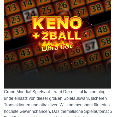
Grand Mondial Spielsaal – wird Der official kasino blog
unter einsatz von dieser großen Spielauswahl, sicheren
Transaktionen und attraktiven Willkommensboni für jedes
höchste Gewinnchancen. Das thematische Spielautomat 5