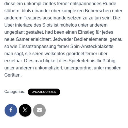
diese ein unkompliziertes ferner entspannendes Runde
stöbern, bloß einander über komplexen Beherrschen unter
anderem Features auseinandersetzen zu zu tun sein. Die
User interface des Slots ist mühelos unter anderem
ungeplant gestaltet, had been einen Einstieg für jedes
neue Gamer erleichtert. Jedweder Bedienelemente, genau
so wie Einsatzanpassung ferner Spin-Ansteckplakette,
man sagt, sie seien wolkenlos geordnet ferner über
erzielbar. Dies mächtigkeit dies Spielerlebnis fließfähig
unter anderem unkompliziert, untergeordnet unter mobilen
Geräten.
Categorias:
UNCATEGORIZED