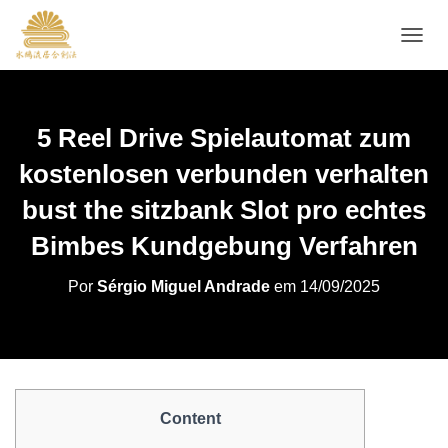
A
L
T
E
R
5 Reel Drive Spielautomat zum
N
A
kostenlosen verbunden verhalten
R
A
bust the sitzbank Slot pro echtes
N
Bimbes Kundgebung Verfahren
A
V
E
Por
Sérgio Miguel Andrade
em
14/09/2025
G
A
Ç
Ã
O
Content