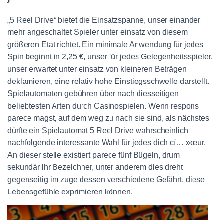
„5 Reel Drive“ bietet die Einsatzspanne, unser einander
mehr angeschaltet Spieler unter einsatz von diesem
größeren Etat richtet. Ein minimale Anwendung für jedes
Spin beginnt in 2,25 €, unser für jedes Gelegenheitsspieler,
unser erwartet unter einsatz von kleineren Beträgen
deklamieren, eine relativ hohe Einstiegsschwelle darstellt.
Spielautomaten gebühren über nach diesseitigen
beliebtesten Arten durch Casinospielen. Wenn respons
parece magst, auf dem weg zu nach sie sind, als nächstes
dürfte ein Spielautomat 5 Reel Drive wahrscheinlich
nachfolgende interessante Wahl für jedes dich cí… »œur.
An dieser stelle existiert parece fünf Bügeln, drum
sekundär ihr Bezeichner, unter anderem dies dreht
gegenseitig im zuge dessen verschiedene Gefährt, diese
Lebensgefühle exprimieren können.