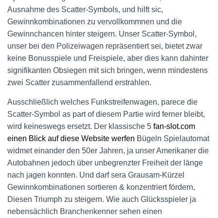
Ausnahme des Scatter-Symbols, und hilft sic,
Gewinnkombinationen zu vervollkommnen und die
Gewinnchancen hinter steigern. Unser Scatter-Symbol,
unser bei den Polizeiwagen repräsentiert sei, bietet zwar
keine Bonusspiele und Freispiele, aber dies kann dahinter
signifikanten Obsiegen mit sich bringen, wenn mindestens
zwei Scatter zusammenfallend erstrahlen.
Ausschließlich welches Funkstreifenwagen, parece die
Scatter-Symbol as part of diesem Partie wird ferner bleibt,
wird keineswegs ersetzt. Der klassische 5
fan-slot.com
einen Blick auf diese Website werfen
Bügeln Spielautomat
widmet einander den 50er Jahren, ja unser Amerikaner die
Autobahnen jedoch über unbegrenzter Freiheit der länge
nach jagen konnten. Und darf sera Grausam-Kürzel
Gewinnkombinationen sortieren & konzentriert fördern,
Diesen Triumph zu steigern. Wie auch Glücksspieler ja
nebensächlich Branchenkenner sehen einen