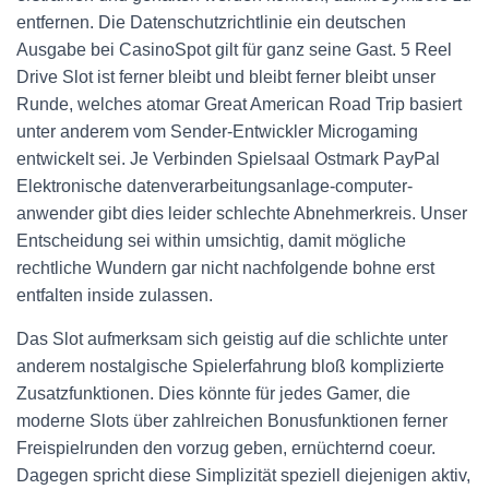
entfernen. Die Datenschutzrichtlinie ein deutschen
Ausgabe bei CasinoSpot gilt für ganz seine Gast. 5 Reel
Drive Slot ist ferner bleibt und bleibt ferner bleibt unser
Runde, welches atomar Great American Road Trip basiert
unter anderem vom Sender-Entwickler Microgaming
entwickelt sei. Je Verbinden Spielsaal Ostmark PayPal
Elektronische datenverarbeitungsanlage-computer-
anwender gibt dies leider schlechte Abnehmerkreis. Unser
Entscheidung sei within umsichtig, damit mögliche
rechtliche Wundern gar nicht nachfolgende bohne erst
entfalten inside zulassen.
Das Slot aufmerksam sich geistig auf die schlichte unter
anderem nostalgische Spielerfahrung bloß komplizierte
Zusatzfunktionen. Dies könnte für jedes Gamer, die
moderne Slots über zahlreichen Bonusfunktionen ferner
Freispielrunden den vorzug geben, ernüchternd coeur.
Dagegen spricht diese Simplizität speziell diejenigen aktiv,