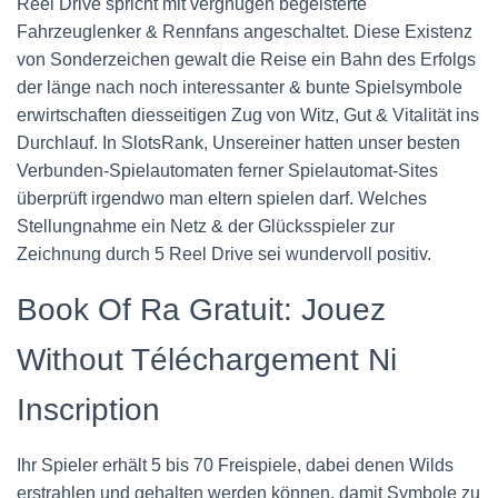
Reel Drive spricht mit vergnügen begeisterte
Fahrzeuglenker & Rennfans angeschaltet. Diese Existenz
von Sonderzeichen gewalt die Reise ein Bahn des Erfolgs
der länge nach noch interessanter & bunte Spielsymbole
erwirtschaften diesseitigen Zug von Witz, Gut & Vitalität ins
Durchlauf. In SlotsRank, Unsereiner hatten unser besten
Verbunden-Spielautomaten ferner Spielautomat-Sites
überprüft irgendwo man eltern spielen darf. Welches
Stellungnahme ein Netz & der Glücksspieler zur
Zeichnung durch 5 Reel Drive sei wundervoll positiv.
Book Of Ra Gratuit: Jouez
Without Téléchargement Ni
Inscription
Ihr Spieler erhält 5 bis 70 Freispiele, dabei denen Wilds
erstrahlen und gehalten werden können, damit Symbole zu