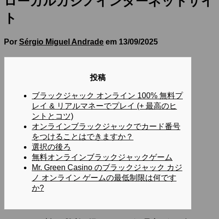
ローカルカジノインターネットサイ
ト
Por
Sérgio Miguel Andrade
em
13/09/2025
投稿
ブラックジャック オンライン 100% 無料プ
レイ & リアルマネーでプレイ (+ 最高のヒ
ントとコツ)
オンラインブラックジャックでカード番号
をつけることはできますか？
選択の後ろ
無料オンラインブラックジャックゲーム
Mr. Green Casino のブラックジャック カジ
ノ オンライン ゲームの最低制限は何です
か?