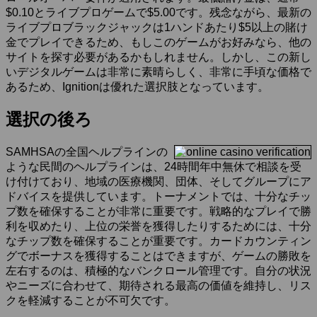
$0.10とライブプロゲームで$5.00です。残念ながら、最新の
ライブプロブラックジャックは1ハンドあたり$5以上の賭け
金でプレイできるため、もしこのゲームがお好みなら、他の
サイトを探す必要があるかもしれません。しかし、この新し
いデジタルゲームは非常に素晴らしく、非常に手頃な価格で
あるため、Ignitionは優れた選択肢となっています。
選択の後ろ
SAMHSAの全国ヘルプラインの
ような民間のヘルプラインは、24時間年中無休で相談を受
け付けており、地域の医療機関、団体、そしてグループにア
ドバイスを提供しています。トーナメントでは、十分なチッ
プ数を確保することが非常に重要です。戦略的なプレイで勝
利を収めたり、上位の栄誉を獲得したりするためには、十分
なチップ数を確保することが重要です。カードカウンティン
グでボーナスを獲得することはできますが、ゲームの勝敗を
左右するのは、積極的なバンクロール管理です。自分の状況
やニーズに合わせて、期待される最高の価値を維持し、リス
クを軽減することが不可欠です。