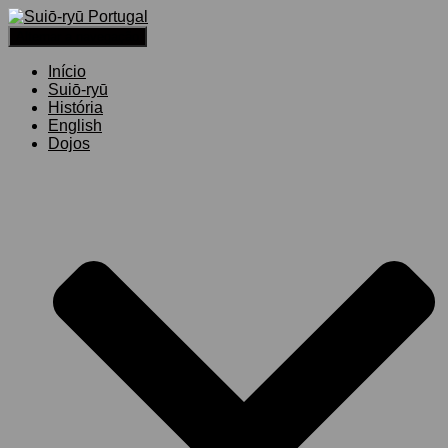
Alternar a navegação
Início
Suiō-ryū
História
English
Dojos