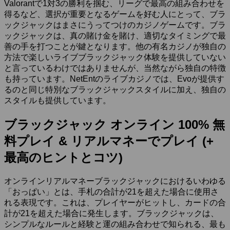
Valorantで1対3の勝利を掴む、リーグで最高の組み合わせを
得るなど、選択が重要となるゲームを好む人にとって、ブラ
ックジャックはまさに​​うってつけのカジノゲームです。ブラ
ックジャックは、真の賭け金を賭け、適切なタイミングで最
善の手を打つことが鍵となります。他の有名カジノが独自の
方法で楽しいライブブラックジャック体験を提供していない
と言っているわけではありませんが、当然ながら独自の特徴
も持っています。NetEntのライブカジノでは、Evoが提供す
るのと同じ特別なブラックジャックスタイルに加え、独自の
スタイルも提供しています。
ブラックジャック オンライン 100% 無
料プレイ & リアルマネーでプレイ (+
最高のヒントとコツ)
オンラインリアルマネーブラックジャックにおけるいわゆる
「おっぱい」とは、手札の合計が21を超えた場合に使用さ
れる表現です。これは、プレイヤーがヒットし、カードの合
計が21を超えた場合に発生します。ブラックジャックは、
シンプルなルールと経験と運の組み合わせで知られる、最も