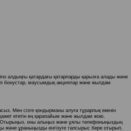
Casino алдыңғы қатардағы қатарларды қарызға алады және
рлі бонустар, маусымдық акциялар және жылдам
ыз. Мен сізге қондырманы алуға тұрарлық екенін
 қажет ететін ең қарапайым және жылдам жою.
ды. Отырыңыз, оны алыңыз және ұялы телефоныңыздың
ды және ұраныңызды енгізуге тапсырыс бере отырып,