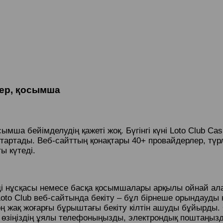
ктер, қосымша
сымша бейімделудің қажеті жоқ. Бүгінгі күні Loto Club 
 тартады.
Веб-сайттың қонақтары 40+ провайдерлер, тү
ы күтеді.
 нұсқасы немесе басқа қосымшалары арқылы ойнай алас
Loto Club веб-сайтында бекіту – бұл бірнеше орындауды
, оң жақ жоғарғы бұрыштағы бекіту кілтін ашуды бұйыр
 өзіңіздің ұялы телефоныңызды, электрондық поштаңыз