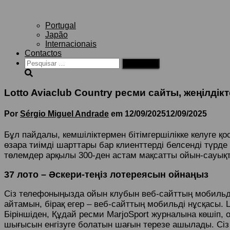
Portugal
Japão
Internacionais
Contactos
Pesquisar
por:
Lotto Aviaclub Country ресми сайты, жеңілді
Por
Sérgio Miguel Andrade
em
12/09/2025
12/09/2025
Бұл пайдалы, кемшіліктермен бітімгершілікке келуге қо
өзара тиімді шарттары бар клиенттерді белсенді түрде
төлемдер арқылы 300-ден астам мақсатты ойын-сауықт
37 лото – Әскери-теңіз лотереясын ойнаңыз
Сіз телефоныңызда ойын клубын веб-сайттың мобильді
айтамын, бірақ егер – веб-сайттың мобильді нұсқасы. 
Біріншіден, Құдай ресми MarjoSport журналына көшіп
шығысын енгізуге болатын шағын терезе ашылады. Сіз