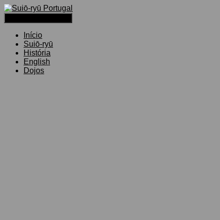
Alternar a navegação
Início
Suiō-ryū
História
English
Dojos