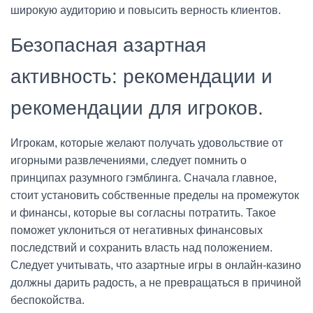
широкую аудиторию и повысить верность клиентов.
Безопасная азартная
активность: рекомендации и
рекомендации для игроков.
Игрокам, которые желают получать удовольствие от
игорными развлечениями, следует помнить о
принципах разумного гэмблинга. Сначала главное,
стоит установить собственные пределы на промежуток
и финансы, которые вы согласны потратить. Такое
поможет уклониться от негативных финансовых
последствий и сохранить власть над положением.
Следует учитывать, что азартные игры в онлайн-казино
должны дарить радость, а не превращаться в причиной
беспокойства.