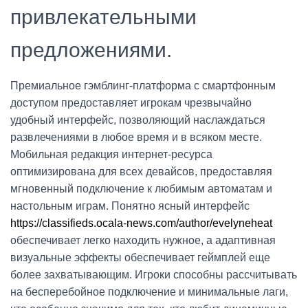
привлекательными
предложениями.
Премиальное гэмблинг-платформа с смартфонным
доступом предоставляет игрокам чрезвычайно
удобный интерфейс, позволяющий наслаждаться
развлечениями в любое время и в всяком месте.
Мобильная редакция интернет-ресурса
оптимизирована для всех девайсов, предоставляя
мгновенный подключение к любимым автоматам и
настольным играм. Понятно ясный интерфейс
https://classifieds.ocala-news.com/author/evelyneheat
обеспечивает легко находить нужное, а адаптивная
визуальные эффекты обеспечивает геймплей еще
более захватывающим. Игроки способны рассчитывать
на бесперебойное подключение и минимальные лаги,