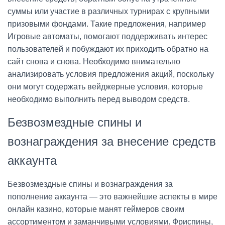
суммы или участие в различных турнирах с крупными
призовыми фондами. Такие предложения, например
Игровые автоматы, помогают поддерживать интерес
пользователей и побуждают их приходить обратно на
сайт снова и снова. Необходимо внимательно
анализировать условия предложения акций, поскольку
они могут содержать вейджерные условия, которые
необходимо выполнить перед выводом средств.
Безвозмездные спины и
вознаграждения за внесение средств
аккаунта
Безвозмездные спины и вознаграждения за
пополнение аккаунта — это важнейшие аспекты в мире
онлайн казино, которые манят геймеров своим
ассортиментом и заманчивыми условиями. Фриспины,