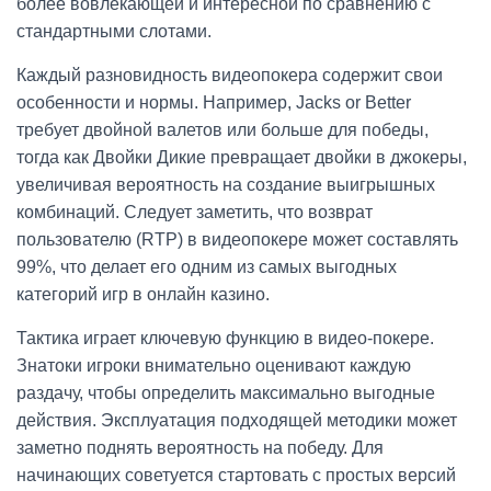
более вовлекающей и интересной по сравнению с
стандартными слотами.
Каждый разновидность видеопокера содержит свои
особенности и нормы. Например, Jacks or Better
требует двойной валетов или больше для победы,
тогда как Двойки Дикие превращает двойки в джокеры,
увеличивая вероятность на создание выигрышных
комбинаций. Следует заметить, что возврат
пользователю (RTP) в видеопокере может составлять
99%, что делает его одним из самых выгодных
категорий игр в онлайн казино.
Тактика играет ключевую функцию в видео-покере.
Знатоки игроки внимательно оценивают каждую
раздачу, чтобы определить максимально выгодные
действия. Эксплуатация подходящей методики может
заметно поднять вероятность на победу. Для
начинающих советуется стартовать с простых версий