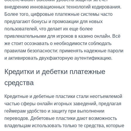
внедрению инновационных технологий кодирования.
Более того, цифровые платежные системы часто
предлагают бонусы и промоакции для новых
пользователей, что делает их еще более
привлекательными для игроков в казино онлайн. Всё
же стоит осознавать о необходимости соблюдать
правилам безопасности: применять надежные пароли
и активировать двухфакторную аутентификацию.
Кредитки и дебетки платежные
средства
Кредитные и дебетные пластики стали неотъемлемой
частью сферы онлайн игорных заведений, предлагая
геймерам удобство и защиту при выполнении
переводов. Дебетовые пластики дают возможность
владельцам использовать только те средства, которые