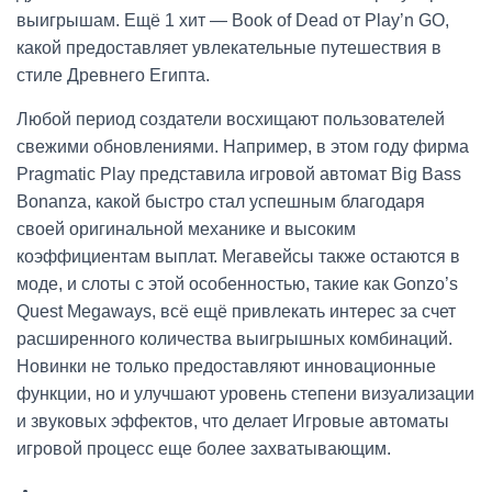
выигрышам. Ещё 1 хит — Book of Dead от Play’n GO,
какой предоставляет увлекательные путешествия в
стиле Древнего Египта.
Любой период создатели восхищают пользователей
свежими обновлениями. Например, в этом году фирма
Pragmatic Play представила игровой автомат Big Bass
Bonanza, какой быстро стал успешным благодаря
своей оригинальной механике и высоким
коэффициентам выплат. Мегавейсы также остаются в
моде, и слоты с этой особенностью, такие как Gonzo’s
Quest Megaways, всё ещё привлекать интерес за счет
расширенного количества выигрышных комбинаций.
Новинки не только предоставляют инновационные
функции, но и улучшают уровень степени визуализации
и звуковых эффектов, что делает Игровые автоматы
игровой процесс еще более захватывающим.