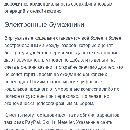
дорожит конфиденциальность своих финансовых
операций в онлайн казино.
Электронные бумажники
Виртуальные кошельки становятся всё более и более
востребованными между юзеров, которые оценят
быстроту и удобство переводов. Данные платформы
дают возможность мгновенно добавлять деньги на
счета в онлайн казино, что крайне значимо для тех, кто
не хочет терять время на ожидание банковских
переводов. Помимо этого, многие цифровые
кошельков предлагают умеренные комиссии либо их
полное отсутствие при переводах, что делает их
экономически целесообразным выбором.
Клиенты могут остановиться на из обилия вариантов,
таких как PayPal, Skrill и Neteller. Указанные сайты
обеспечивают высокий уровень защиты за счет