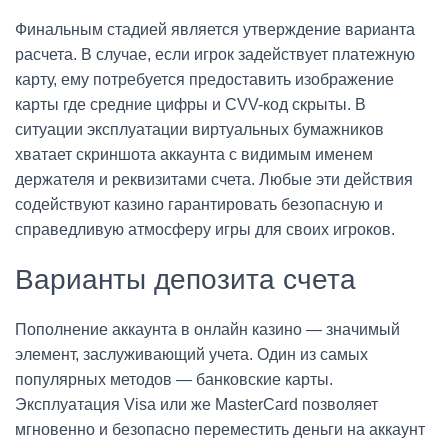
Финальным стадией является утверждение варианта
расчета. В случае, если игрок задействует платежную
карту, ему потребуется предоставить изображение
карты где средние цифры и CVV-код скрыты. В
ситуации эксплуатации виртуальных бумажников
хватает скриншота аккаунта с видимым именем
держателя и реквизитами счета. Любые эти действия
содействуют казино гарантировать безопасную и
справедливую атмосферу игры для своих игроков.
Варианты депозита счета
Пополнение аккаунта в онлайн казино — значимый
элемент, заслуживающий учета. Один из самых
популярных методов — банковские карты.
Эксплуатация Visa или же MasterCard позволяет
мгновенно и безопасно переместить деньги на аккаунт