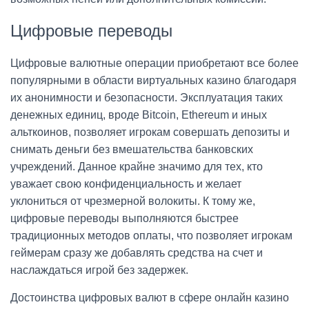
Цифровые переводы
Цифровые валютные операции приобретают все более
популярными в области виртуальных казино благодаря
их анонимности и безопасности. Эксплуатация таких
денежных единиц, вроде Bitcoin, Ethereum и иных
альткоинов, позволяет игрокам совершать депозиты и
снимать деньги без вмешательства банковских
учреждений. Данное крайне значимо для тех, кто
уважает свою конфиденциальность и желает
уклониться от чрезмерной волокиты. К тому же,
цифровые переводы выполняются быстрее
традиционных методов оплаты, что позволяет игрокам
геймерам сразу же добавлять средства на счет и
наслаждаться игрой без задержек.
Достоинства цифровых валют в сфере онлайн казино