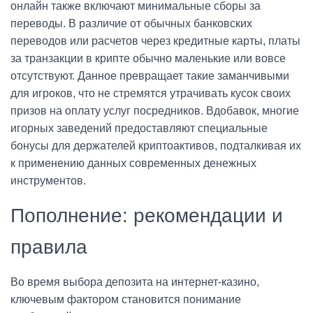
онлайн также включают минимальные сборы за
переводы. В различие от обычных банковских
переводов или расчетов через кредитные карты, платы
за транзакции в крипте обычно маленькие или вовсе
отсутствуют. Данное превращает такие заманчивыми
для игроков, что не стремятся утрачивать кусок своих
призов на оплату услуг посредников. Вдобавок, многие
игорных заведений предоставляют специальные
бонусы для держателей криптоактивов, подталкивая их
к применению данных современных денежных
инструментов.
Пополнение: рекомендации и
правила
Во время выбора депозита на интернет-казино,
ключевым фактором становится понимание