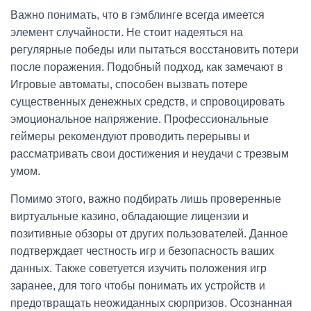
Важно понимать, что в гэмблинге всегда имеется
элемент случайности. Не стоит надеяться на
регулярные победы или пытаться восстановить потери
после поражения. Подобный подход, как замечают в
Игровые автоматы, способен вызвать потере
существенных денежных средств, и спровоцировать
эмоциональное напряжение. Профессиональные
геймеры рекомендуют проводить перерывы и
рассматривать свои достижения и неудачи с трезвым
умом.
Помимо этого, важно подбирать лишь проверенные
виртуальные казино, обладающие лицензии и
позитивные обзоры от других пользователей. Данное
подтверждает честность игр и безопасность ваших
данных. Также советуется изучить положения игр
заранее, для того чтобы понимать их устройств и
предотвращать неожиданных сюрпризов. Осознанная