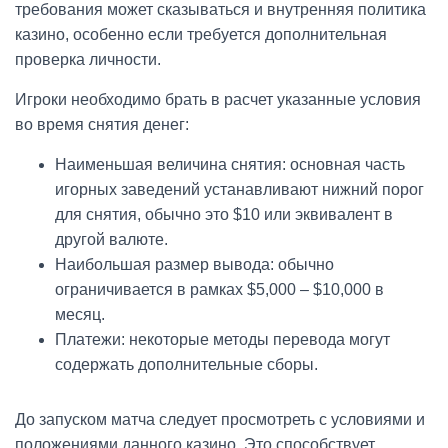
требования может сказываться и внутренняя политика
казино, особенно если требуется дополнительная
проверка личности.
Игроки необходимо брать в расчет указанные условия
во время снятия денег:
Наименьшая величина снятия: основная часть
игорных заведений устанавливают нижний порог
для снятия, обычно это $10 или эквивалент в
другой валюте.
Наибольшая размер вывода: обычно
ограничивается в рамках $5,000 – $10,000 в
месяц.
Платежи: некоторые методы перевода могут
содержать дополнительные сборы.
До запуском матча следует просмотреть с условиями и
положениями данного казино. Это способствует