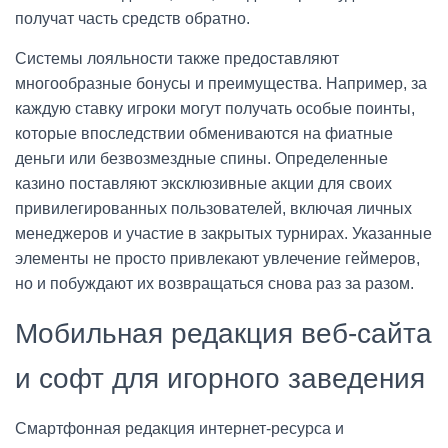
получат часть средств обратно.
Системы лояльности также предоставляют
многообразные бонусы и преимущества. Например, за
каждую ставку игроки могут получать особые поинты,
которые впоследствии обмениваются на фиатные
деньги или безвозмездные спины. Определенные
казино поставляют эксклюзивные акции для своих
привилегированных пользователей, включая личных
менеджеров и участие в закрытых турнирах. Указанные
элементы не просто привлекают увлечение геймеров,
но и побуждают их возвращаться снова раз за разом.
Мобильная редакция веб-сайта
и софт для игорного заведения
Смартфонная редакция интернет-ресурса и