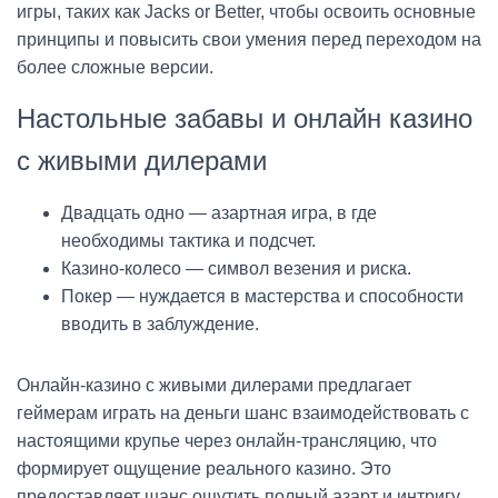
игры, таких как Jacks or Better, чтобы освоить основные
принципы и повысить свои умения перед переходом на
более сложные версии.
Настольные забавы и онлайн казино
с живыми дилерами
Двадцать одно — азартная игра, в где
необходимы тактика и подсчет.
Казино-колесо — символ везения и риска.
Покер — нуждается в мастерства и способности
вводить в заблуждение.
Онлайн-казино с живыми дилерами предлагает
геймерам играть на деньги шанс взаимодействовать с
настоящими крупье через онлайн-трансляцию, что
формирует ощущение реального казино. Это
предоставляет шанс ощутить полный азарт и интригу