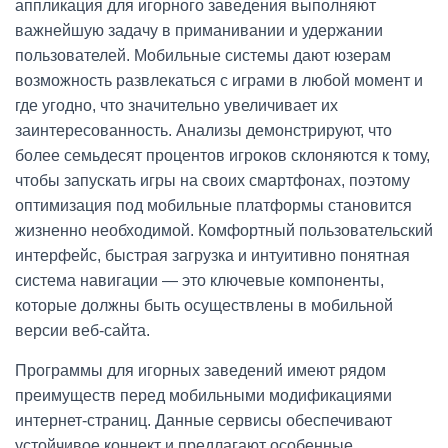
аппликация для игорного заведения выполняют
важнейшую задачу в приманивании и удержании
пользователей. Мобильные системы дают юзерам
возможность развлекаться с играми в любой момент и
где угодно, что значительно увеличивает их
заинтересованность. Анализы демонстрируют, что
более семьдесят процентов игроков склоняются к тому,
чтобы запускать игры на своих смартфонах, поэтому
оптимизация под мобильные платформы становится
жизненно необходимой. Комфортный пользовательский
интерфейс, быстрая загрузка и интуитивно понятная
система навигации — это ключевые компоненты,
которые должны быть осуществлены в мобильной
версии веб-сайта.
Программы для игорных заведений имеют рядом
преимуществ перед мобильными модификациями
интернет-страниц. Данные сервисы обеспечивают
устойчивое коннект и предлагают особенные