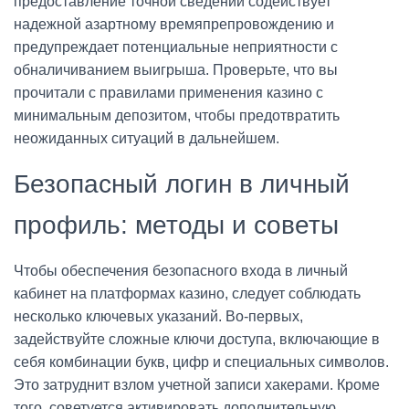
предоставление точной сведений содействует
надежной азартному времяпрепровождению и
предупреждает потенциальные неприятности с
обналичиванием выигрыша. Проверьте, что вы
прочитали с правилами применения казино с
минимальным депозитом, чтобы предотвратить
неожиданных ситуаций в дальнейшем.
Безопасный логин в личный
профиль: методы и советы
Чтобы обеспечения безопасного входа в личный
кабинет на платформах казино, следует соблюдать
несколько ключевых указаний. Во-первых,
задействуйте сложные ключи доступа, включающие в
себя комбинации букв, цифр и специальных символов.
Это затруднит взлом учетной записи хакерами. Кроме
того, советуется активировать дополнительную