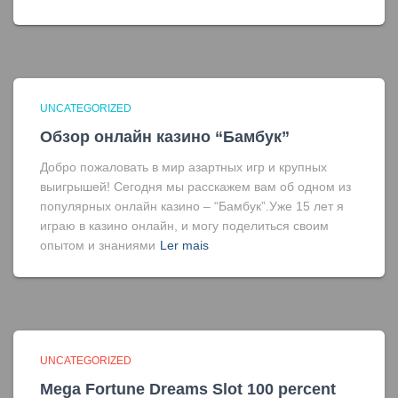
UNCATEGORIZED
Обзор онлайн казино “Бамбук”
Добро пожаловать в мир азартных игр и крупных
выигрышей! Сегодня мы расскажем вам об одном из
популярных онлайн казино – “Бамбук”.Уже 15 лет я
играю в казино онлайн, и могу поделиться своим
опытом и знаниями
Ler mais
UNCATEGORIZED
Mega Fortune Dreams Slot 100 percent