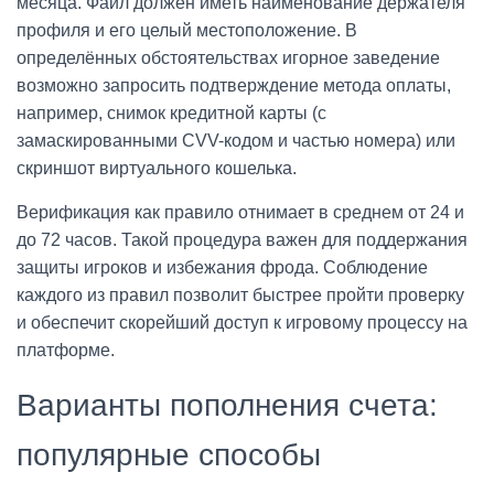
месяца. Файл должен иметь наименование держателя
профиля и его целый местоположение. В
определённых обстоятельствах игорное заведение
возможно запросить подтверждение метода оплаты,
например, снимок кредитной карты (с
замаскированными CVV-кодом и частью номера) или
скриншот виртуального кошелька.
Верификация как правило отнимает в среднем от 24 и
до 72 часов. Такой процедура важен для поддержания
защиты игроков и избежания фрода. Соблюдение
каждого из правил позволит быстрее пройти проверку
и обеспечит скорейший доступ к игровому процессу на
платформе.
Варианты пополнения счета:
популярные способы