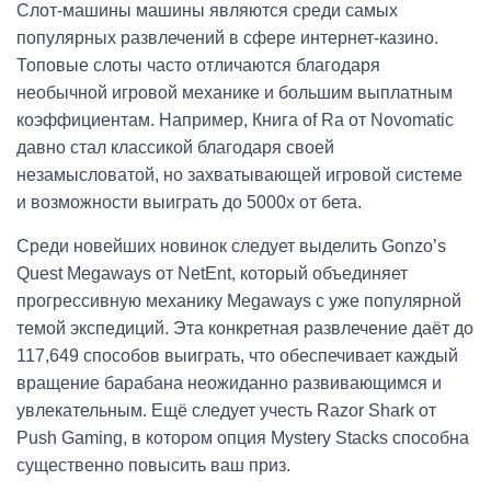
Слот-машины машины являются среди самых
популярных развлечений в сфере интернет-казино.
Топовые слоты часто отличаются благодаря
необычной игровой механике и большим выплатным
коэффициентам. Например, Книга of Ra от Novomatic
давно стал классикой благодаря своей
незамысловатой, но захватывающей игровой системе
и возможности выиграть до 5000x от бета.
Среди новейших новинок следует выделить Gonzo’s
Quest Megaways от NetEnt, который объединяет
прогрессивную механику Megaways с уже популярной
темой экспедиций. Эта конкретная развлечение даёт до
117,649 способов выиграть, что обеспечивает каждый
вращение барабана неожиданно развивающимся и
увлекательным. Ещё следует учесть Razor Shark от
Push Gaming, в котором опция Mystery Stacks способна
существенно повысить ваш приз.