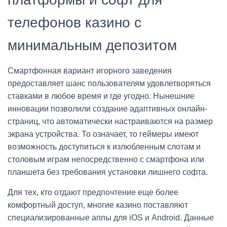
телефонов казино с
минимальным депозитом
Смартфонная вариант игорного заведения
предоставляет шанс пользователям удовлетворяться
ставками в любое время и где угодно. Нынешние
инновации позволили создание адаптивных онлайн-
страниц, что автоматически настраиваются на размер
экрана устройства. То означает, то геймеры имеют
возможность доступиться к излюбленным слотам и
столовым играм непосредственно с смартфона или
планшета без требования установки лишнего софта.
Для тех, кто отдают предпочтение еще более
комфортный доступ, многие казино поставляют
специализированные аппы для iOS и Android. Данные