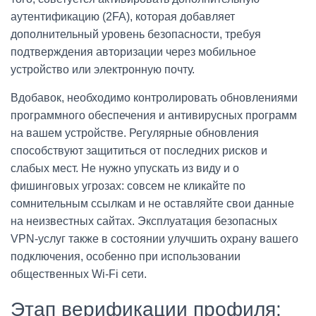
аутентификацию (2FA), которая добавляет
дополнительный уровень безопасности, требуя
подтверждения авторизации через мобильное
устройство или электронную почту.
Вдобавок, необходимо контролировать обновлениями
программного обеспечения и антивирусных программ
на вашем устройстве. Регулярные обновления
способствуют защититься от последних рисков и
слабых мест. Не нужно упускать из виду и о
фишинговых угрозах: совсем не кликайте по
сомнительным ссылкам и не оставляйте свои данные
на неизвестных сайтах. Эксплуатация безопасных
VPN-услуг также в состоянии улучшить охрану вашего
подключения, особенно при использовании
общественных Wi-Fi сети.
Этап верификации профиля: