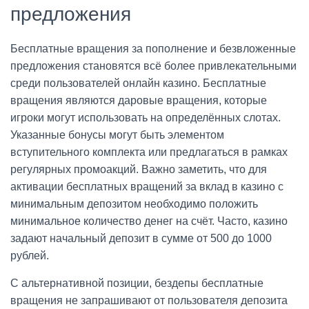
предложения
Бесплатные вращения за пополнение и безвложенные
предложения становятся всё более привлекательными
среди пользователей онлайн казино. Бесплатные
вращения являются даровые вращения, которые
игроки могут использовать на определённых слотах.
Указанные бонусы могут быть элементом
вступительного комплекта или предлагаться в рамках
регулярных промоакций. Важно заметить, что для
активации бесплатных вращений за вклад в казино с
минимальным депозитом необходимо положить
минимальное количество денег на счёт. Часто, казино
задают начальный депозит в сумме от 500 до 1000
рублей.
С альтернативной позиции, бездепы бесплатные
вращения не запрашивают от пользователя депозита