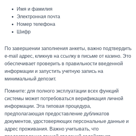
Имя и фамилия
Электронная почта
Номер телефона
Шифр
По завершении заполнения анкеты, важно подтвердить
e-mail адрес, кликнув на ссылку в письме от казино. Это
обеспечивает проверить в правильности введенной
информации и запустить учетную запись на
минимальный депозит.
Помните: для полного эксплуатации всех функций
системы может потребоваться верификация личной
информации. Эта типовая процедура,
предполагающая предоставление дубликатов
документов, удостоверяющих персональные данные и
адрес проживания. Важно учитывать, что