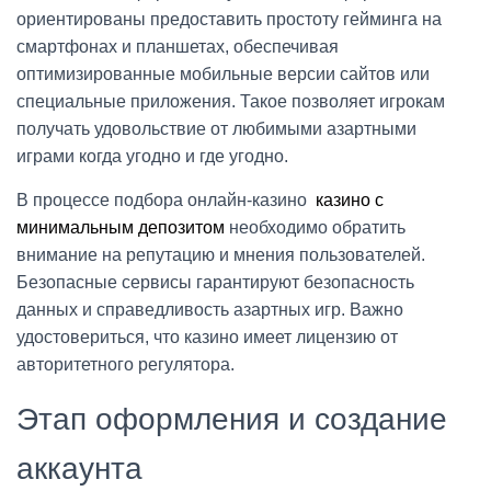
ориентированы предоставить простоту гейминга на
смартфонах и планшетах, обеспечивая
оптимизированные мобильные версии сайтов или
специальные приложения. Такое позволяет игрокам
получать удовольствие от любимыми азартными
играми когда угодно и где угодно.
В процессе подбора онлайн-казино
казино с
минимальным депозитом
необходимо обратить
внимание на репутацию и мнения пользователей.
Безопасные сервисы гарантируют безопасность
данных и справедливость азартных игр. Важно
удостовериться, что казино имеет лицензию от
авторитетного регулятора.
Этап оформления и создание
аккаунта