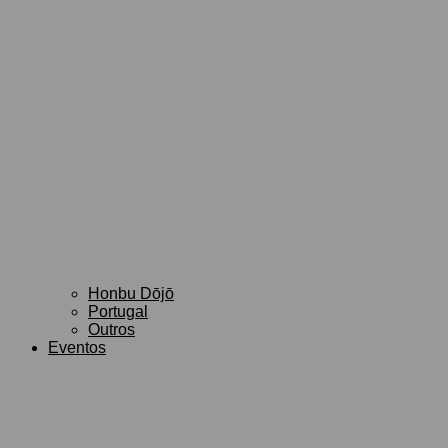
Honbu Dōjō
Portugal
Outros
Eventos