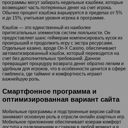
программы могут забирать недельные кэшбеки, которые
возмещают часть потерянных денег на счет игрока.
Обычно процент кэшбэка варьируется в пределах от 5%
и до 15%, учитывая уровня игрока в программе.
Кэшбэк — это единственный из наиболее
притягательных элементов систем лояльности. Он
предоставляет шанс геймерам компенсировать кусок их
проигрышей и продолжить игру с экстра ресурсами.
Отдельные казино, вроде On-X Casino, обеспечивают
автоматизированный кэшбэк, который переводится на
счет без дополнительных требований. Данное
превращает процедуру возврата денег обратно легким и
удобным для игроков, что в особенности ценится в сфере
гэмблинга, где тайминг и комфортность играют
важнейшую роль.
Смартфонное программа и
оптимизированная вариант сайта
Мобильные программы и подстроенные версии сайтов
занимают основную роль в отрасли онлайн азартных игр.
Мобильное приложение обеспечивает юзерам комфорт
доступа к развлечениям и ставкам в любой момент и в