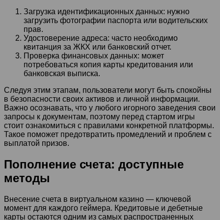
Загрузка идентификационных данных: нужно
загрузить фотографии паспорта или водительских
прав.
Удостоверение адреса: часто необходимо
квитанция за ЖКХ или банковский отчет.
Проверка финансовых данных: может
потребоваться копия карты кредитования или
банковская выписка.
Следуя этим этапам, пользователи могут быть спокойны
в безопасности своих активов и личной информации.
Важно осознавать, что у любого игорного заведения свои
запросы к документам, поэтому перед стартом игры
стоит ознакомиться с правилами конкретной платформы.
Такое поможет предотвратить промедлений и проблем с
выплатой призов.
Пополнение счета: доступные
методы
Внесение счета в виртуальном казино — ключевой
момент для каждого геймера. Кредитовые и дебетные
карты остаются одним из самых распространенных