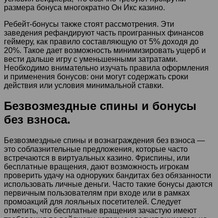
размера бонуса многократно Он Икс казино.
Ребейт-бонусы также стоят рассмотрения. Эти
заведения рефандируют часть проигранных финансов
геймеру, как правило составляющую от 5% доходя до
20%. Такое дает возможность минимизировать ущерб и
вести дальше игру с уменьшенными затратами.
Необходимо внимательно изучать правила оформления
и применения бонусов: они могут содержать сроки
действия или условия минимальной ставки.
Безвозмездные спины и бонусы
без взноса.
Безвозмездные спины и вознаграждения без взноса —
это соблазнительные предложения, которые часто
встречаются в виртуальных казино. Фриспины, или
бесплатные вращения, дают возможность игрокам
проверить удачу на одноруких бандитах без обязанности
использовать личные деньги. Часто такие бонусы даются
первичным пользователям при входе или в рамках
промоакций для лояльных посетителей. Следует
отметить, что бесплатные вращения зачастую имеют