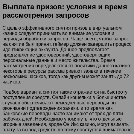
Выплата призов: условия и время
рассмотрения запросов
С целью эффективного снятия призов в виртуальном
казино следует принимать во внимание условия и
периоды обработки запросов. Чаще всего, чтобы запрос
на снятие был принят, геймер должен завершить процесс
идентификации аккаунта. Данное предполагает
предъявление удостоверений, удостоверяющих
персональные данные и место жительства. Время
рассмотрения определяются от политики данного казино:
некоторые ресурсы рассматривают заявки в течение
нескольких часиков, тогда как другим может занять до 72
часиков.
Подбор варианта снятия также отражается на быстроту
поступления средств. Онлайн кошельки в большинстве
случаев обеспечивают немедленные переводы по
окончании подтверждения заявки, в то время как
банковские переводы часто занимают от трёх до пяти
рабочих дней. Необходимо упомянуть, что отдельные
игорные заведения, вроде Он Икс казино, могут взимать
плату за вывод средств, поэтому советуется внимательно