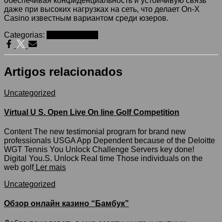
обеспечивая конфиденциальность и устойчивую связь
даже при высоких нагрузках на сеть, что делает On-X
Casino известным вариантом среди юзеров.
Categorias:
Uncategorized
Artigos relacionados
Uncategorized
Virtual U S. Open Live On line Golf Competition
Content The new testimonial program for brand new
professionals USGA App Dependent because of the Deloitte
WGT Tennis You Unlock Challenge Servers key done!
Digital You.S. Unlock Real time Those individuals on the
web golf
Ler mais
Uncategorized
Обзор онлайн казино “Бамбук”