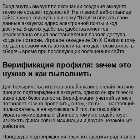
Вход внутрь аккаунт по окончании создания аккаунта
также не создаёт трудностей. На главной веб-странице
сайта нужно кликнуть на иконку “Вход” и вписать свои
данные аккаунта: адрес электронной почты и код
доступа. В целях удобства удобства клиентов
реализована опция восстановления пароля доступа,
когда он потерян. Игровое заведение On X Casino к тому
же даёт возможность автологина, что даёт возможность
сберечь время при последующих посещениях сайта.
Верификация профиля: зачем это
нужно и как выполнить
Для большинства игроков онлайн-казино онлайн-казино
процесс подтверждения аккаунта, однако он критически
важен для безопасности. Верификация учетной записи
позволяет казино проверить, в том, что вы — настоящий
пользователь, а не жуликоватый тип, пытающийся
украсть чужие данные. Данное к тому же содействует
избежать финансовые махинации и другие незаконные
действия.
Процедура подтверждения обычно содержит ряд этапов: