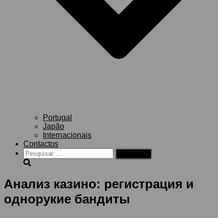
Portugal
Japão
Internacionais
Contactos
Pesquisar
por:
Анализ казино: регистрация и
однорукие бандиты