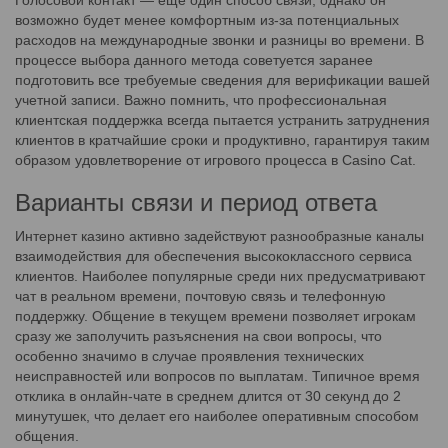
Голосовой контакт — еще один способ связи, однако он
возможно будет менее комфортным из-за потенциальных
расходов на международные звонки и разницы во времени. В
процессе выбора данного метода советуется заранее
подготовить все требуемые сведения для верификации вашей
учетной записи. Важно помнить, что профессиональная
клиентская поддержка всегда пытается устранить затруднения
клиентов в кратчайшие сроки и продуктивно, гарантируя таким
образом удовлетворение от игрового процесса в Casino Cat.
Варианты связи и период ответа
Интернет казино активно задействуют разнообразные каналы
взаимодействия для обеспечения высококлассного сервиса
клиентов. Наиболее популярные среди них предусматривают
чат в реальном времени, почтовую связь и телефонную
поддержку. Общение в текущем времени позволяет игрокам
сразу же заполучить разъяснения на свои вопросы, что
особенно значимо в случае проявления технических
неисправностей или вопросов по выплатам. Типичное время
отклика в онлайн-чате в среднем длится от 30 секунд до 2
минутушек, что делает его наиболее оперативным способом
общения.