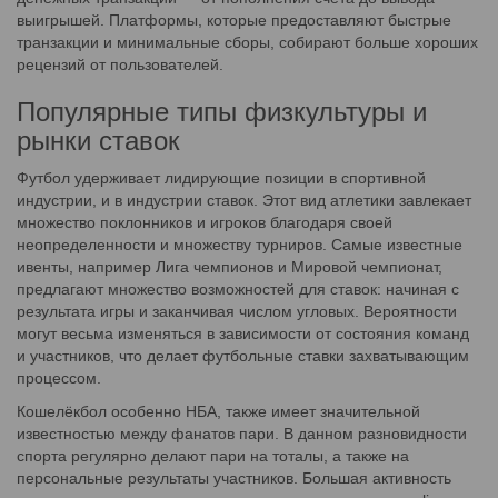
выигрышей. Платформы, которые предоставляют быстрые
транзакции и минимальные сборы, собирают больше хороших
рецензий от пользователей.
Популярные типы физкультуры и
рынки ставок
Футбол удерживает лидирующие позиции в спортивной
индустрии, и в индустрии ставок. Этот вид атлетики завлекает
множество поклонников и игроков благодаря своей
неопределенности и множеству турниров. Самые известные
ивенты, например Лига чемпионов и Мировой чемпионат,
предлагают множество возможностей для ставок: начиная с
результата игры и заканчивая числом угловых. Вероятности
могут весьма изменяться в зависимости от состояния команд
и участников, что делает футбольные ставки захватывающим
процессом.
Кошелёкбол особенно НБА, также имеет значительной
известностью между фанатов пари. В данном разновидности
спорта регулярно делают пари на тоталы, а также на
персональные результаты участников. Большая активность