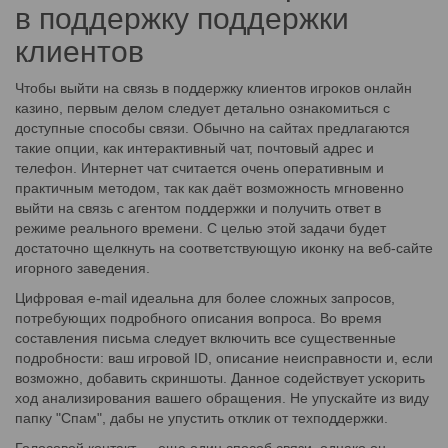
в поддержку поддержки
клиентов
Чтобы выйти на связь в поддержку клиентов игроков онлайн
казино, первым делом следует детально ознакомиться с
доступные способы связи. Обычно на сайтах предлагаются
такие опции, как интерактивный чат, почтовый адрес и
телефон. Интернет чат считается очень оперативным и
практичным методом, так как даёт возможность мгновенно
выйти на связь с агентом поддержки и получить ответ в
режиме реального времени. С целью этой задачи будет
достаточно щелкнуть на соответствующую иконку на веб-сайте
игорного заведения.
Цифровая e-mail идеальна для более сложных запросов,
потребующих подробного описания вопроса. Во время
составления письма следует включить все существенные
подробности: ваш игровой ID, описание неисправности и, если
возможно, добавить скриншоты. Данное содействует ускорить
ход анализирования вашего обращения. Не упускайте из виду
папку "Спам", дабы не упустить отклик от техподдержки.