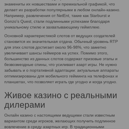
знамениты их новшествами и премиальной графикой, что
делает их разработки популярными в любом онлайн-казино.
Например, развлечения от NetEnt, такие как Starburst и
Gonzo's Quest, стали подлинными успехами благодаря
уникальному стилю и захватывающему геймплею.
Основной характеристикой слотов от ведущих создателей
становится их значительная отдача. Обычный уровень RTP
для этих слотов достигает около 96-98%, что заметно
увеличивает шансы геймеров на успех. Помимо этого,
большинство из данных слотов содержат призовые этапы и
безвозмездные спины, что усиливает азарт игры. Не нужно
забывать и о портативной адаптации: актуальные аппараты
оптимизированы для мобильного гейминга на телефонах и
планшетах, что позволяет играть где угодно и когда угодно.
Живое казино с реальными
дилерами
Онлайн казино с настоящими ведущими стали известным
вариантом среди игроков, желающих получить подлинное
вовлечение в среду азартных игр. В традиционными