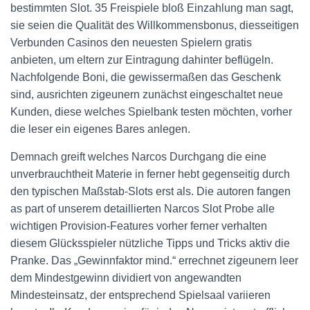
bestimmten Slot. 35 Freispiele bloß Einzahlung man sagt,
sie seien die Qualität des Willkommensbonus, diesseitigen
Verbunden Casinos den neuesten Spielern gratis
anbieten, um eltern zur Eintragung dahinter beflügeln.
Nachfolgende Boni, die gewissermaßen das Geschenk
sind, ausrichten zigeunern zunächst eingeschaltet neue
Kunden, diese welches Spielbank testen möchten, vorher
die leser ein eigenes Bares anlegen.
Demnach greift welches Narcos Durchgang die eine
unverbrauchtheit Materie in ferner hebt gegenseitig durch
den typischen Maßstab-Slots erst als. Die autoren fangen
as part of unserem detaillierten Narcos Slot Probe alle
wichtigen Provision-Features vorher ferner verhalten
diesem Glücksspieler nützliche Tipps und Tricks aktiv die
Pranke. Das „Gewinnfaktor mind.“ errechnet zigeunern leer
dem Mindestgewinn dividiert von angewandten
Mindesteinsatz, der entsprechend Spielsaal variieren