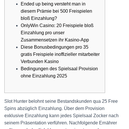
Ended up being versteht man in
diesem Prämie bei 500 Freispielen
bloß Einzahlung?
OnlyWin Casino: 20 Freispiele bloß
Einzahlung pro unser
Zusammensetzen ihr Kasino-App
Diese Bonusbedingungen pro 35
gratis Freispiele inoffizieller mitarbeiter
Verbunden Kasino
Bedingungen des Spielsaal Provision
ohne Einzahlung 2025
Slot Hunter belohnt seine Bestandskunden qua 25 Free
Spins abzüglich Einzahlung. Über dem Provision
exklusive Einzahlung kann jedes Spielsaal Zocker nach
seinem Präsentation verführen. Nachfolgende Ernährer