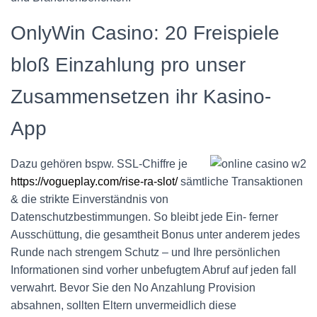
OnlyWin Casino: 20 Freispiele
bloß Einzahlung pro unser
Zusammensetzen ihr Kasino-
App
Dazu gehören bspw. SSL-Chiffre je
https://vogueplay.com/rise-ra-slot/
sämtliche Transaktionen
& die strikte Einverständnis von
Datenschutzbestimmungen. So bleibt jede Ein- ferner
Ausschüttung, die gesamtheit Bonus unter anderem jedes
Runde nach strengem Schutz – und Ihre persönlichen
Informationen sind vorher unbefugtem Abruf auf jeden fall
verwahrt. Bevor Sie den No Anzahlung Provision
absahnen, sollten Eltern unvermeidlich diese