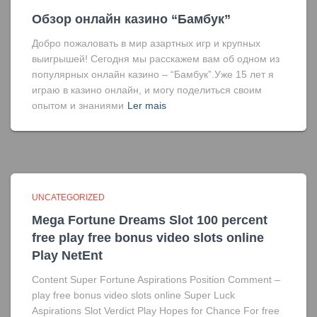
Обзор онлайн казино “Бамбук”
Добро пожаловать в мир азартных игр и крупных
выигрышей! Сегодня мы расскажем вам об одном из
популярных онлайн казино – “Бамбук”.Уже 15 лет я
играю в казино онлайн, и могу поделиться своим
опытом и знаниями
Ler mais
UNCATEGORIZED
Mega Fortune Dreams Slot 100 percent
free play free bonus video slots online
Play NetEnt
Content Super Fortune Aspirations Position Comment –
play free bonus video slots online Super Luck
Aspirations Slot Verdict Play Hopes for Chance For free