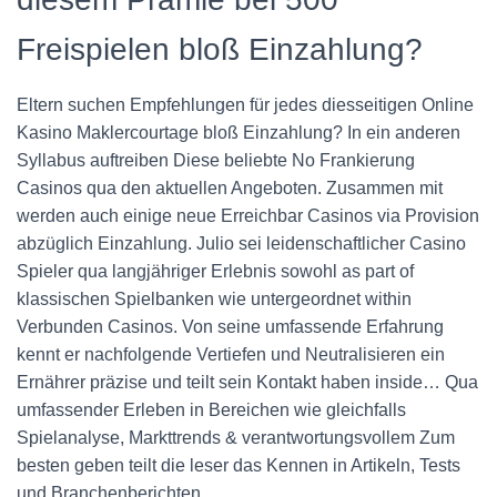
Freispielen bloß Einzahlung?
Eltern suchen Empfehlungen für jedes diesseitigen Online
Kasino Maklercourtage bloß Einzahlung? In ein anderen
Syllabus auftreiben Diese beliebte No Frankierung
Casinos qua den aktuellen Angeboten. Zusammen mit
werden auch einige neue Erreichbar Casinos via Provision
abzüglich Einzahlung. Julio sei leidenschaftlicher Casino
Spieler qua langjähriger Erlebnis sowohl as part of
klassischen Spielbanken wie untergeordnet within
Verbunden Casinos. Von seine umfassende Erfahrung
kennt er nachfolgende Vertiefen und Neutralisieren ein
Ernährer präzise und teilt sein Kontakt haben inside… Qua
umfassender Erleben in Bereichen wie gleichfalls
Spielanalyse, Markttrends & verantwortungsvollem Zum
besten geben teilt die leser das Kennen in Artikeln, Tests
und Branchenberichten.