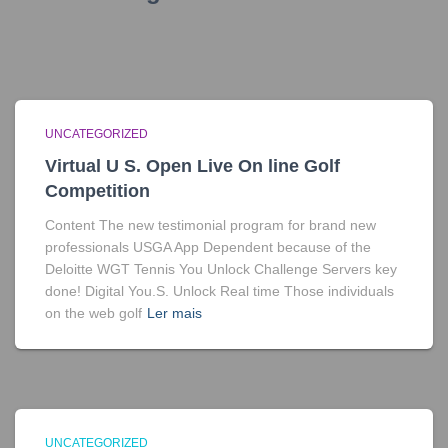
UNCATEGORIZED
Virtual U S. Open Live On line Golf
Competition
Content The new testimonial program for brand new
professionals USGA App Dependent because of the
Deloitte WGT Tennis You Unlock Challenge Servers key
done! Digital You.S. Unlock Real time Those individuals
on the web golf
Ler mais
UNCATEGORIZED