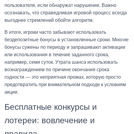
пользователя, если обнаружат нарушение. Важно
осознавать, что справедливая игровой процесс всегда
выгоднее стремлений обойти алгоритм.
В итоге, игроки часто забывают использовать
бездепозитные бонусы в установленные сроки. Многие
бонусы сужены по периоду и запрашивают активации
или использования в течение заданного срока,
например, семи суток. Утрата шанса использовать
вознаграждением по причине окончания срока
годности — это неприятная промах, которую просто
предотвратить при внимательном подходе к условиям
акции.
Бесплатные конкурсы и
лотереи: вовлечение и
правила