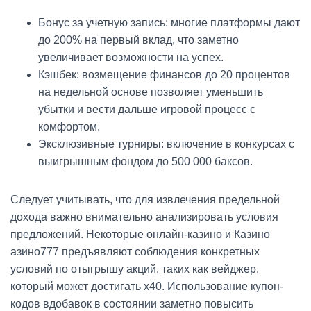
Бонус за учетную запись: многие платформы дают
до 200% на первый вклад, что заметно
увеличивает возможности на успех.
Кэшбек: возмещение финансов до 20 процентов
на недельной основе позволяет уменьшить
убытки и вести дальше игровой процесс с
комфортом.
Эксклюзивные турниры: включение в конкурсах с
выигрышным фондом до 500 000 баксов.
Следует учитывать, что для извлечения предельной
дохода важно внимательно анализировать условия
предложений. Некоторые онлайн-казино и Казино
азино777 предъявляют соблюдения конкретных
условий по отыгрышу акций, таких как вейджер,
который может достигать x40. Использование купон-
кодов вдобавок в состоянии заметно повысить