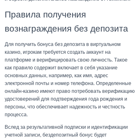
Правила получения
вознаграждения без депозита
Для получить бонуса без депозита в виртуальном
казино, игрокам требуется создать аккаунт на
платформе и верифицировать свою личность. Такое
как правило содержит включает в себя указание
основных данных, например, как имя, адрес
электронной почты и номер телефона. Определенные
онлайн-казино имеют право потребовать верификацию
удостоверений для подтверждения года рождения и
персоны, что обеспечивает надежность и честность
процесса.
Вслед за результативной подписки и идентификации
учетной записи, бездепозитный бонус будет