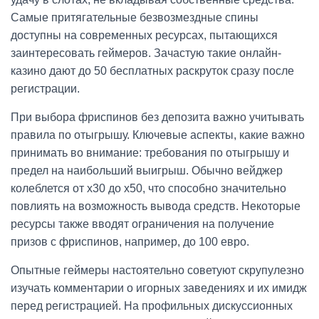
Самые притягательные безвозмездные спины
доступны на современных ресурсах, пытающихся
заинтересовать геймеров. Зачастую такие онлайн-
казино дают до 50 бесплатных раскруток сразу после
регистрации.
При выбора фриспинов без депозита важно учитывать
правила по отыгрышу. Ключевые аспекты, какие важно
принимать во внимание: требования по отыгрышу и
предел на наибольший выигрыш. Обычно вейджер
колеблется от x30 до x50, что способно значительно
повлиять на возможность вывода средств. Некоторые
ресурсы также вводят ограничения на получение
призов с фриспинов, например, до 100 евро.
Опытные геймеры настоятельно советуют скрупулезно
изучать комментарии о игорных заведениях и их имидж
перед регистрацией. На профильных дискуссионных