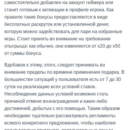
самостоятельно добавлен на аккаунт геймера или
станет готовым к активации в профиле игрока. Как
правило такие бонусы предоставляются в виде
бесплатных раскруток или установленной денег,
которую можно задействовать для пари на избранные
игры. Стоит принять во внимание на требования
отыгрыша: как обычно, они изменяются от x20 до x50
от суммы бонуса.
Вдобавок к этому, этого, следует принимать во
внимание пределы по времени применения подарка. В
большинстве ситуаций у пользователя есть от 7 до 30
суток на реализацию всех условий ставок.
Несоблюдение данных условий возможно стать
причиной отмене вознаграждения и каких-либо
достижений, добытых с его помощью. Таким образом
необходимо тщательно рассматривать регламенты
всякого конкретного предложения, чтобы наиболее