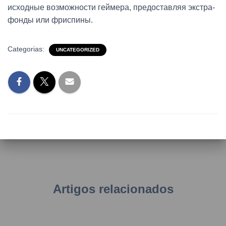
исходные возможности геймера, предоставляя экстра-
фонды или фриспины.
Categorias:
UNCATEGORIZED
Artigos relacionados