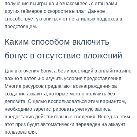
получения выигрыша и ознакомьтесь с отзывами
других геймеров о скорости выплат. Данное
способствует уклониться от негативных подвохов в
предстоящем.
Каким способом включить
бонус в отсутствие вложений
Для включения бонуса без инвестиций в онлайн казино
важно тщательно изучить условия предоставления.
Многие ресурсов предлагают вознаграждения за
создание аккаунта, которые можно получить без
депозита. С целью воспользоваться этим вариантом,
необходимо зарегистрировать учетную запись,
предоставив действительные сведения. Вслед за этим
этот приз будет автоматически переведен на аккаунт
пользователя.