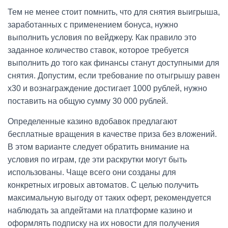
Тем не менее стоит помнить, что для снятия выигрыша,
заработанных с применением бонуса, нужно
выполнить условия по вейджеру. Как правило это
заданное количество ставок, которое требуется
выполнить до того как финансы станут доступными для
снятия. Допустим, если требование по отыгрышу равен
x30 и вознаграждение достигает 1000 рублей, нужно
поставить на общую сумму 30 000 рублей.
Определенные казино вдобавок предлагают
бесплатные вращения в качестве приза без вложений.
В этом варианте следует обратить внимание на
условия по играм, где эти раскрутки могут быть
использованы. Чаще всего они созданы для
конкретных игровых автоматов. С целью получить
максимальную выгоду от таких оферт, рекомендуется
наблюдать за апдейтами на платформе казино и
оформлять подписку на их новости для получения