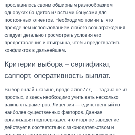
прославилось своим обширным разнообразием
одноруких бандитов и частыми бонусами для
постоянных клиентов. Необходимо помнить, что
прежде чем использованием любого вознаграждения
следует детально просмотреть условия его
предоставления и отыгрыша, чтобы предотвратить
конфликтов в дальнейшем.
Критерии выбора – сертификат,
саппорт, оперативность выплат.
Выбор онлайн-казино, вроде azino777, — задача не из
простых, и здесь необходимо учитывать несколько
важных параметров. Лицензия — единственный из
наиболее существенных факторов. Данная
организация подтверждает, что игорное заведение
действует в соответствии с законодательством и
подлежит контролю со стороны контролирующих