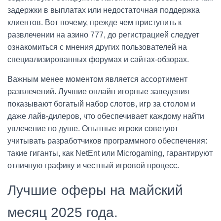
задержки в выплатах или недостаточная поддержка
клиентов. Вот почему, прежде чем приступить к
развлечении на азино 777, до регистрацией следует
ознакомиться с мнения других пользователей на
специализированных форумах и сайтах-обзорах.
Важным менее моментом является ассортимент
развлечений. Лучшие онлайн игорные заведения
показывают богатый набор слотов, игр за столом и
даже лайв-дилеров, что обеспечивает каждому найти
увлечение по душе. Опытные игроки советуют
учитывать разработчиков программного обеспечения:
такие гиганты, как NetEnt или Microgaming, гарантируют
отличную графику и честный игровой процесс.
Лучшие оферы на майский
месяц 2025 года.