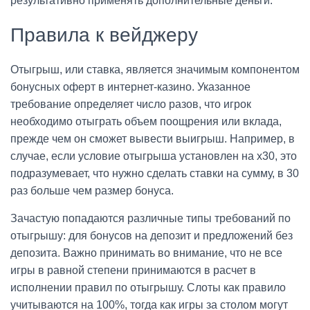
результативно применять дополнительные деньги.
Правила к вейджеру
Отыгрыш, или ставка, является значимым компонентом
бонусных оферт в интернет-казино. Указанное
требование определяет число разов, что игрок
необходимо отыграть объем поощрения или вклада,
прежде чем он сможет вывести выигрыш. Например, в
случае, если условие отыгрыша установлен на x30, это
подразумевает, что нужно сделать ставки на сумму, в 30
раз больше чем размер бонуса.
Зачастую попадаются различные типы требований по
отыгрышу: для бонусов на депозит и предложений без
депозита. Важно принимать во внимание, что не все
игры в равной степени принимаются в расчет в
исполнении правил по отыгрышу. Слоты как правило
учитываются на 100%, тогда как игры за столом могут