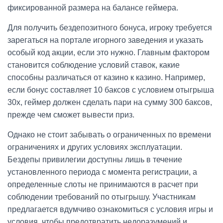
фиксированной размера на балансе геймера.
Для получить бездепозитного бонуса, игроку требуется
зарегаться на портале игорного заведения и указать
особый код акции, если это нужно. Главным фактором
становится соблюдение условий ставок, какие
способны различаться от казино к казино. Например,
если бонус составляет 10 баксов с условием отыгрыша
30x, геймер должен сделать пари на сумму 300 баксов,
прежде чем сможет вывести приз.
Однако не стоит забывать о ограниченных по времени
ограничениях и других условиях эксплуатации.
Бездепы привилегии доступны лишь в течение
установленного периода с момента регистрации, а
определенные слоты не принимаются в расчет при
соблюдении требований по отыгрышу. Участникам
предлагается вдумчиво ознакомиться с условия игры и
условия, чтобы предотвратить недоразумений и