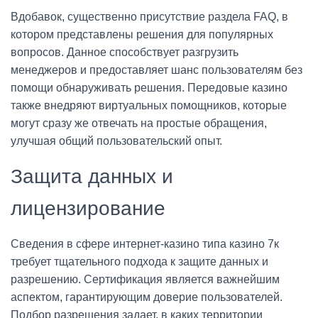
Вдобавок, существенно присутствие раздела FAQ, в
котором представлены решения для популярных
вопросов. Данное способствует разгрузить
менеджеров и предоставляет шанс пользователям без
помощи обнаруживать решения. Передовые казино
также внедряют виртуальных помощников, которые
могут сразу же отвечать на простые обращения,
улучшая общий пользовательский опыт.
Защита данных и
лицензирование
Сведения в сфере интернет-казино типа казино 7к
требует тщательного подхода к защите данных и
разрешению. Сертификация является важнейшим
аспектом, гарантирующим доверие пользователей.
Подбор разрешения задает, в каких территории