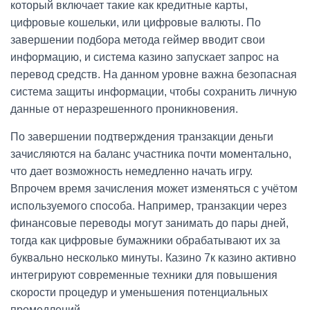
который включает такие как кредитные карты,
цифровые кошельки, или цифровые валюты. По
завершении подбора метода геймер вводит свои
информацию, и система казино запускает запрос на
перевод средств. На данном уровне важна безопасная
система защиты информации, чтобы сохранить личную
данные от неразрешенного проникновения.
По завершении подтверждения транзакции деньги
зачисляются на баланс участника почти моментально,
что дает возможность немедленно начать игру.
Впрочем время зачисления может изменяться с учётом
используемого способа. Например, транзакции через
финансовые переводы могут занимать до пары дней,
тогда как цифровые бумажники обрабатывают их за
буквально несколько минуты. Казино 7к казино активно
интегрируют современные техники для повышения
скорости процедур и уменьшения потенциальных
промедлений.