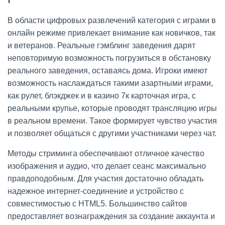
В области цифровых развлечений категория с играми в
онлайн режиме привлекает внимание как новичков, так
и ветеранов. Реальные гэмблинг заведения дарят
неповторимую возможность погрузиться в обстановку
реального заведения, оставаясь дома. Игроки имеют
возможность наслаждаться такими азартными играми,
как рулет, блэкджек и в казино 7к карточная игра, с
реальными крупье, которые проводят трансляцию игры
в реальном времени. Такое формирует чувство участия
и позволяет общаться с другими участниками через чат.
Методы стриминга обеспечивают отличное качество
изображения и аудио, что делает сеанс максимально
правдоподобным. Для участия достаточно обладать
надежное интернет-соединение и устройство с
совместимостью с HTML5. Большинство сайтов
предоставляет вознаграждения за создание аккаунта и