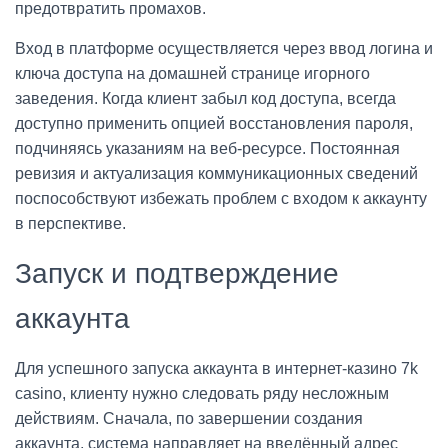
предотвратить промахов.
Вход в платформе осуществляется через ввод логина и
ключа доступа на домашней странице игорного
заведения. Когда клиент забыл код доступа, всегда
доступно применить опцией восстановления пароля,
подчиняясь указаниям на веб-ресурсе. Постоянная
ревизия и актуализация коммуникационных сведений
поспособствуют избежать проблем с входом к аккаунту
в перспективе.
Запуск и подтверждение
аккаунта
Для успешного запуска аккаунта в интернет-казино 7k
casino, клиенту нужно следовать ряду несложным
действиям. Сначала, по завершении создания
аккаунта, система направляет на введённый адрес