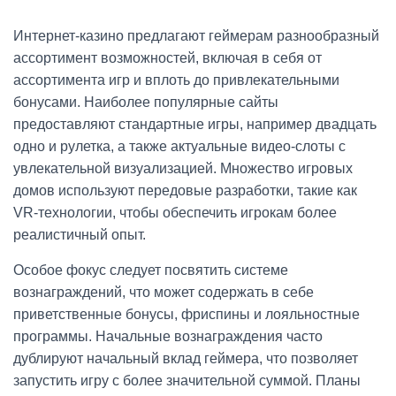
Интернет-казино предлагают геймерам разнообразный
ассортимент возможностей, включая в себя от
ассортимента игр и вплоть до привлекательными
бонусами. Наиболее популярные сайты
предоставляют стандартные игры, например двадцать
одно и рулетка, а также актуальные видео-слоты с
увлекательной визуализацией. Множество игровых
домов используют передовые разработки, такие как
VR-технологии, чтобы обеспечить игрокам более
реалистичный опыт.
Особое фокус следует посвятить системе
вознаграждений, что может содержать в себе
приветственные бонусы, фриспины и лояльностные
программы. Начальные вознаграждения часто
дублируют начальный вклад геймера, что позволяет
запустить игру с более значительной суммой. Планы