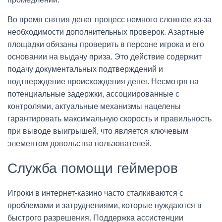
Во время снятия денег процесс немного сложнее из-за
необходимости дополнительных проверок. Азартные
площадки обязаны проверить в персоне игрока и его
основании на выдачу приза. Это действие содержит
подачу документальных подтверждений и
подтверждение происхождения денег. Несмотря на
потенциальные задержки, ассоциированные с
контролями, актуальные механизмы нацелены
гарантировать максимальную скорость и правильность
при выводе выигрышей, что является ключевым
элементом довольства пользователей.
Служба помощи геймеров
Игроки в интернет-казино часто сталкиваются с
проблемами и затруднениями, которые нуждаются в
быстрого разрешения. Поддержка ассистенции