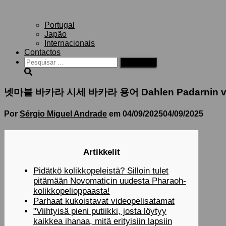
Portugal
Japão
Internacionais
Contactos
Pesquisar
por:
넷마블 바카라 시세 바카라 용어 Dahlen Padarnin verkko
Por
Sérgio Miguel Andrade
em
04/09/2025
04/09/2025
Artikkelit
Pidätkö kolikkopeleistä? Silloin tulet
pitämään Novomaticin uudesta Pharaoh-
kolikkopelioppaasta!
Parhaat kukoistavat videopelisatamat
"Viihtyisä pieni putiikki, josta löytyy
kaikkea ihanaa, mitä erityisiin lapsiin