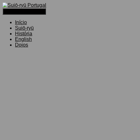
Alternar a navegação
Início
Suiō-ryū
História
English
Dojos