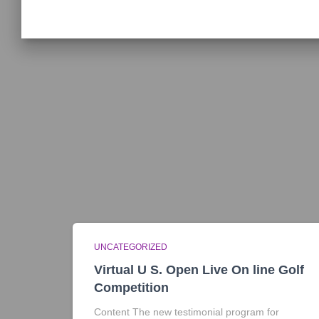
UNCATEGORIZED
Virtual U S. Open Live On line Golf
Competition
Content The new testimonial program for