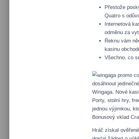
Přestože posky
Quatro s odův
Internetová ka
odměnu za vytv
Řeknu vám něco
kasinu obchod
Všechno, co se
dosáhnout jedinečné
Wingaga. Nové kasin
Porty, stolní hry, f
jednou výjimkou, kte
Bonusový vklad Crab
Hráč získal ověřené
dostal žádost o výbě