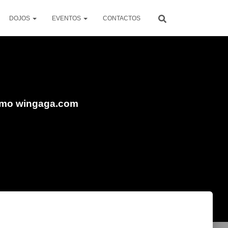
DOJOS
EVENTOS
CONTACTOS
imo wingaga.com