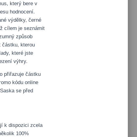
us, který bere v
cesu hodnocení.
ané výdělky, černé
hž cílem je seznámit
rozumný způsob
částku, kterou
ady, které jste
ezení výhry.
o přiřazuje částku
romo kódu online
 Saska se před
í k dispozici zcela
několik 100%