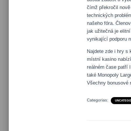
čímž překročil nově
technických problém
našeho fóra. Členov
jak užitečná je elit
vynikající podporu 
Najdete zde i hry s
místní kasino nabíz
reálném čase patří 
také Monopoly Larger
Všechny bonusové m
Categorias:
UNCATEGO