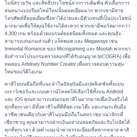
โบนัสรายวัน และสิทธิประโยชน์จากการเดิมพัน ตัวเลือกการ
สนทนาแบบเรียลไทม์ใหม่นั้นยอดเยี่ยมมาก พวกเขามีสาย
โทรศัพท์ที่ยอดเยี่ยมซึ่งหาได้ง่ายและมีตัวแทนที่เป็นประโยชน์
มากมายเพื่อให้คุณใช้งานได้สะดวก พวกเขามีพอร์ตมากกว่า
4,300 เกม พร้อมด้วยแบรนด์ยอดนิยมทั้งหมด และคุณยัง
สามารถเล่นเกมส่วนตัว แจ็คพอต และ Megaways เช่น
Immortal Romance ของ Microgaming และ Moolah พวกเขา
ยังสำรวจโปรแกรมตรวจสอบที่ได้รับอนุญาต (eCOGRA) เพื่อ
ทดสอบ Arbitrary Number Creator เพื่อตรวจสอบความสุ่ม
ใหม่ของวิดีโอเกม
คาสิโนบนมือถือที่แนะนำในปัจจุบันมีแอปพลิเคชันทั้งแบบ
เบราว์เซอร์และแบบดาวน์โหลดให้เลือกใช้ทั้งบน Android
และ iOS คุณสามารถเล่นเกมคาสิโนมากมายเพื่อเงินจริงได้
ทุกที่ทุกเวลา มีทั้งคาสิโนที่ดีที่สุด เกมโต๊ะ และเกมระดับมือ
อาชีพ เช่นเดียวกับคาสิโนบนมือถือในสหราชอาณาจักรที่
เชี่ยวชาญ คุณสามารถฝากเงินอย่างปลอดภัยและรับโบนัสได้
ทุกที่ทุกเวลา ด้วยคำแนะนำค่าธรรมเนียมที่หลากหลาย คาสิ